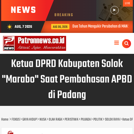
LIVE
NEWS
BREAKING
Dua Tahun Mengukir Perubahan di MAN 2 Solok, Kinerja
AUG, 7 2026
wb_sunny
AUG 06, 2026
Ketua DPRD Kabupaten Solok
"Marabo" Saat Pembahasan APBD
di Padang
Home
FOKUS
GAYA HIDUP
NUSA
OLAH RAGA
PERISTIWA
PILKADA
POLITIK
SOLOK RAYA
Ketua DP