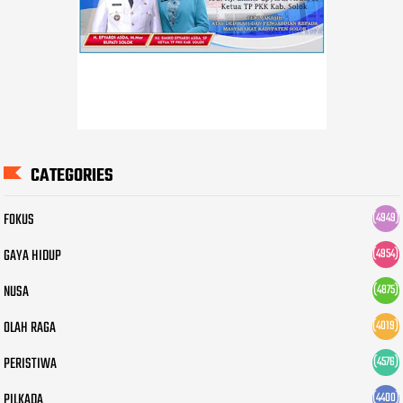
CATEGORIES
FOKUS
(4949)
GAYA HIDUP
(4954)
NUSA
(4875)
OLAH RAGA
(4019)
PERISTIWA
(4576)
PILKADA
(4400)