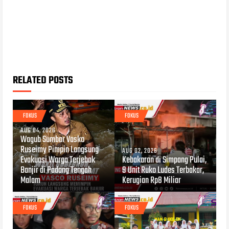
RELATED POSTS
FOKUS
FOKUS
AUG 04, 2026
Wagub Sumbar Vasko
Ruseimy Pimpin Langsung
AUG 02, 2026
Evakuasi Warga Terjebak
Kebakaran di Simpang Pulai,
Banjir di Padang Tengah
9 Unit Ruko Ludes Terbakar,
Malam
Kerugian Rp8 Miliar
FOKUS
FOKUS