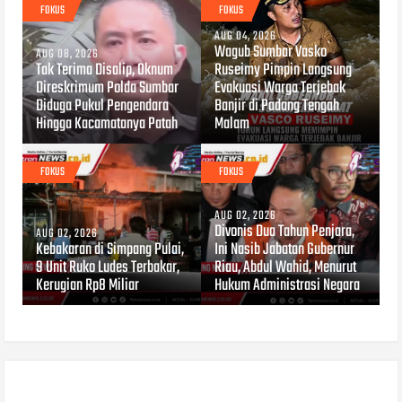
FOKUS
FOKUS
AUG 04, 2026
Wagub Sumbar Vasko
AUG 08, 2026
Tak Terima Disalip, Oknum
Ruseimy Pimpin Langsung
Direskrimum Polda Sumbar
Evakuasi Warga Terjebak
Diduga Pukul Pengendara
Banjir di Padang Tengah
Hingga Kacamatanya Patah
Malam
FOKUS
FOKUS
AUG 02, 2026
Divonis Dua Tahun Penjara,
AUG 02, 2026
Kebakaran di Simpang Pulai,
Ini Nasib Jabatan Gubernur
9 Unit Ruko Ludes Terbakar,
Riau, Abdul Wahid, Menurut
Kerugian Rp8 Miliar
Hukum Administrasi Negara