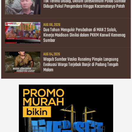
Tak Terima Disalip, Oknum Direskrimum Polda Sumbar
Diduga Pukul Pengendara Hingga Kacamatanya Patah
AUG 06, 2026
Dua Tahun Mengukir Perubahan di MAN 2 Solok,
Kinerja Maidison Dinilai dalam PKKM Kanwil Kemenag
Sumbar
AUG 04, 2026
Wagub Sumbar Vasko Ruseimy Pimpin Langsung
Evakuasi Warga Terjebak Banjir di Padang Tengah
Malam