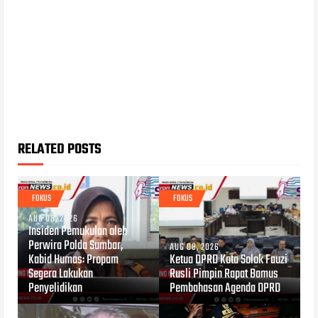
RELATED POSTS
FOKUS
FOKUS
AUG 08, 2026
Insiden Pemukulan oleh
Perwira Polda Sumbar,
AUG 08, 2026
Kabid Humas: Propam
Ketua DPRD Kota Solok Fauzi
Segera Lakukan
Rusli Pimpin Rapat Bamus
Penyelidikan
Pembahasan Agenda DPRD