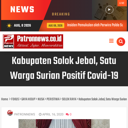
LIVE
NEWS
BREAKING
Insiden Pemukulan oleh Perwira Polda Sumbar, Kabid Humas: 
AUG, 8 2026
wb_sunny
AUG 08, 2026
Kabupaten Solok Jebol, Satu
Warga Surian Positif Covid-19
Home
FOKUS
GAYA HIDUP
NUSA
PERISTIWA
SOLOK RAYA
Kabupaten Solok Jebol, Satu Warga Surian P
PATRONNEWS
APRIL 16, 2020
0