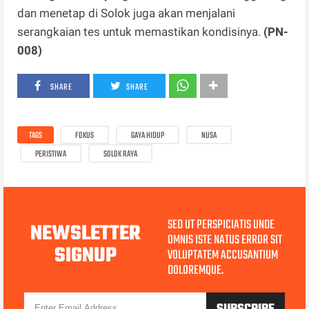
dan menetap di Solok juga akan menjalani
serangkaian tes untuk memastikan kondisinya.
(PN-
008)
SHARE
SHARE
TAGS
FOKUS
GAYA HIDUP
NUSA
PERISTIWA
SOLOK RAYA
SED UT PERSPICIATIS UNDE
NEWSLETTER
OMNIS ISTE NATUS ERROR SIT
SIGNUP
VOLUPTATEM ACCUSANTIUM
DOLOREMQUE.