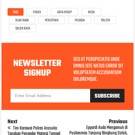
TAGS
FOKUS
GAYA HIDUP
NUSA
OLAH RAGA
PERISTIWA
PILKADA
POLITIK
SOLOK RAYA
SED UT PERSPICIATIS UNDE
NEWSLETTER
OMNIS ISTE NATUS ERROR SIT
SIGNUP
VOLUPTATEM ACCUSANTIUM
DOLOREMQUE.
Next
Previous
Epyardi Asda Mengamuk di
Tim Karawai Polres Arosuka
Puskesmas Tanjung Bingkung Solok,
Tangkap Pengedar Materai Tempel