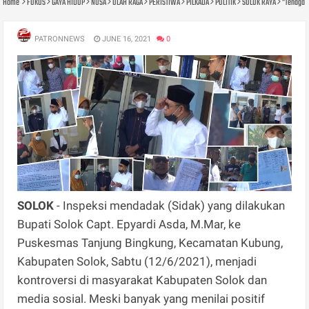
Home
FOKUS
GAYA HIDUP
NUSA
OLAH RAGA
PERISTIWA
PILKADA
POLITIK
SOLOK RAYA
"Tenaga M
PATRONNEWS
JUNE 16, 2021
0
SOLOK
- Inspeksi mendadak (Sidak) yang dilakukan
Bupati Solok Capt. Epyardi Asda, M.Mar, ke
Puskesmas Tanjung Bingkung, Kecamatan Kubung,
Kabupaten Solok, Sabtu (12/6/2021), menjadi
kontroversi di masyarakat Kabupaten Solok dan
media sosial. Meski banyak yang menilai positif