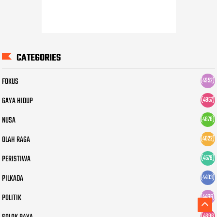
CATEGORIES
FOKUS
(4952)
GAYA HIDUP
(4957)
NUSA
(4878)
OLAH RAGA
(4022)
PERISTIWA
(4579)
PILKADA
(4403)
POLITIK
(4466)
(4696