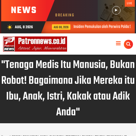
LIVE
NEWS
BREAKING
Insiden Pemukulan oleh Perwira Polda Sumbar, Kabid H
AUG, 8 2026
wb_sunny
AUG 08, 2026
"Tenaga Medis Itu Manusia, Bukan
Robot! Bagaimana Jika Mereka itu
Ibu, Anak, Istri, Kakak atau Adik
Anda"