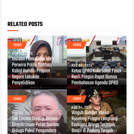
RELATED POSTS
FOKUS
FOKUS
AUG 08, 2026
Insiden Pemukulan oleh
Perwira Polda Sumbar,
AUG 08, 2026
Kabid Humas: Propam
Ketua DPRD Kota Solok Fauzi
Segera Lakukan
Rusli Pimpin Rapat Bamus
Penyelidikan
Pembahasan Agenda DPRD
FOKUS
FOKUS
AUG 04, 2026
Wagub Sumbar Vasko
AUG 08, 2026
Tak Terima Disalip, Oknum
Ruseimy Pimpin Langsung
Direskrimum Polda Sumbar
Evakuasi Warga Terjebak
Diduga Pukul Pengendara
Banjir di Padang Tengah