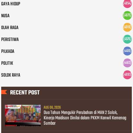
GAYA HIDUP
(4954)
NUSA
(4875)
OLAH RAGA
(4019)
PERISTIWA
(4576)
PILKADA
(4400)
POLITIK
(4463)
SOLOK RAYA
(4693)
RECENT POST
AUG 06, 2026
Dua Tahun Mengukir Perubahan di MAN 2 Solok,
Kinerja Maidison Dinilai dalam PKKM Kanwil Kemenag
Sumbar