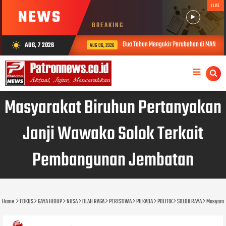
LIVE
NEWS
BREAKING
Dua Tahun Mengukir Perubahan di MAN 2 Solok,
AUG, 7 2026
wb_sunny
AUG 06, 2026
Masyarakat Biruhun Pertanyakan
Janji Wawako Solok Terkait
Pembangunan Jembatan
Home
FOKUS
GAYA HIDUP
NUSA
OLAH RAGA
PERISTIWA
PILKADA
POLITIK
SOLOK RAYA
Masyarak