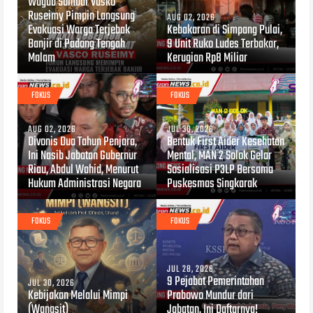
Wagub Sumbar Vasko
Ruseimy Pimpin Langsung
AUG 02, 2026
Evakuasi Warga Terjebak
Kebakaran di Simpang Pulai,
Banjir di Padang Tengah
9 Unit Ruko Ludes Terbakar,
Malam
Kerugian Rp8 Miliar
FOKUS
FOKUS
AUG 02, 2026
JUL 30, 2026
Divonis Dua Tahun Penjara,
Bentuk First Aider Kesehatan
Ini Nasib Jabatan Gubernur
Mental, MAN 2 Solok Gelar
Riau, Abdul Wahid, Menurut
Sosialisasi P3LP Bersama
Hukum Administrasi Negara
Puskesmas Singkarak
FOKUS
FOKUS
JUL 28, 2026
9 Pejabat Pemerintahan
JUL 30, 2026
Kebijakan Melalui Mimpi
Prabowo Mundur dari
(Wangsit)
Jabatan, Ini Daftarnya!