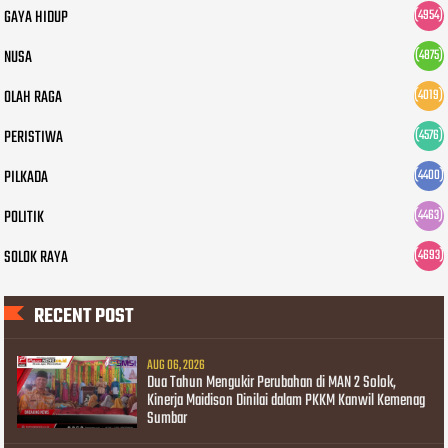
GAYA HIDUP
(4954)
NUSA
(4875)
OLAH RAGA
(4019)
PERISTIWA
(4576)
PILKADA
(4400)
POLITIK
(4463)
SOLOK RAYA
(4693)
RECENT POST
AUG 06, 2026
Dua Tahun Mengukir Perubahan di MAN 2 Solok,
Kinerja Maidison Dinilai dalam PKKM Kanwil Kemenag
Sumbar