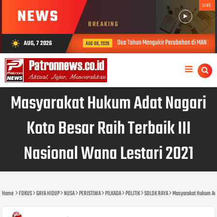
LIVE
NEWS
BREAKING
Dua Tahun Mengukir Perubahan di MAN 2 Solok, K
AUG, 7 2026
wb_sunny
AUG 06, 2026
Masyarakat Hukum Adat Nagari
Koto Besar Raih Terbaik III
Nasional Wana Lestari 2021
Home
FOKUS
GAYA HIDUP
NUSA
PERISTIWA
PILKADA
POLITIK
SOLOK RAYA
Masyarakat Hukum Adat