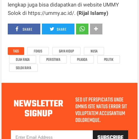
lengkap juga bisa didapatkan di website UMMY
Solok di https://ummy.ac.id/.
(Rijal Islamy)
SHARE
SHARE
TAGS
FOKUS
GAYA HIDUP
NUSA
OLAH RAGA
PERISTIWA
PILKADA
POLITIK
SOLOK RAYA
SED UT PERSPICIATIS UNDE
NEWSLETTER
OMNIS ISTE NATUS ERROR SIT
SIGNUP
VOLUPTATEM ACCUSANTIUM
DOLOREMQUE.