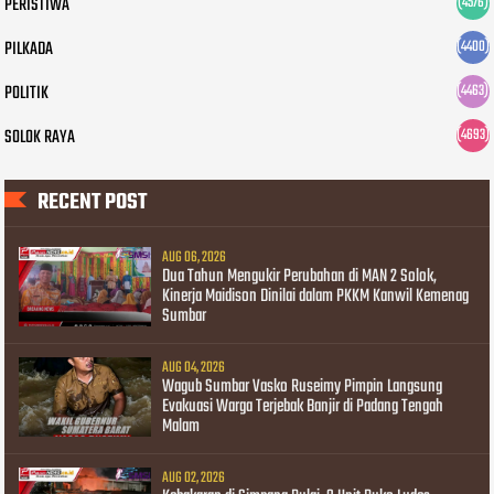
PERISTIWA
(4576)
PILKADA
(4400)
POLITIK
(4463)
SOLOK RAYA
(4693)
RECENT POST
AUG 06, 2026
Dua Tahun Mengukir Perubahan di MAN 2 Solok,
Kinerja Maidison Dinilai dalam PKKM Kanwil Kemenag
Sumbar
AUG 04, 2026
Wagub Sumbar Vasko Ruseimy Pimpin Langsung
Evakuasi Warga Terjebak Banjir di Padang Tengah
Malam
AUG 02, 2026