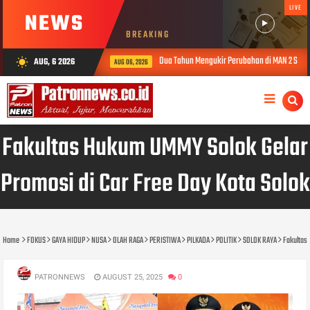
LIVE
NEWS
BREAKING
Dua Tahun Mengukir Perubahan di MAN 2 Solok, Kinerja Maidison Dinilai d
AUG, 6 2026
wb_sunny
AUG 06, 2026
Fakultas Hukum UMMY Solok Gelar
Promosi di Car Free Day Kota Solok
Home
FOKUS
GAYA HIDUP
NUSA
OLAH RAGA
PERISTIWA
PILKADA
POLITIK
SOLOK RAYA
Fakultas 
PATRONNEWS
AUGUST 25, 2025
0