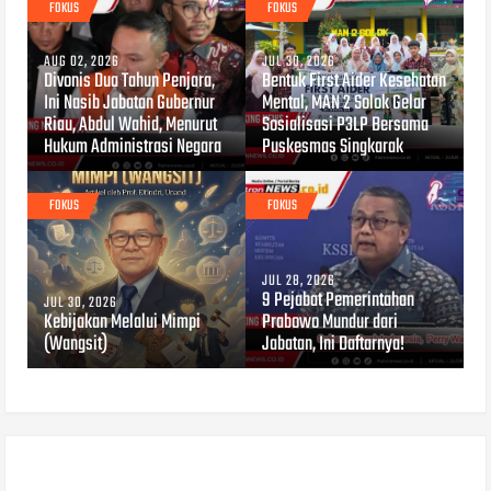
FOKUS
FOKUS
AUG 02, 2026
JUL 30, 2026
Divonis Dua Tahun Penjara,
Bentuk First Aider Kesehatan
Ini Nasib Jabatan Gubernur
Mental, MAN 2 Solok Gelar
Riau, Abdul Wahid, Menurut
Sosialisasi P3LP Bersama
Hukum Administrasi Negara
Puskesmas Singkarak
FOKUS
FOKUS
JUL 28, 2026
9 Pejabat Pemerintahan
JUL 30, 2026
Kebijakan Melalui Mimpi
Prabowo Mundur dari
(Wangsit)
Jabatan, Ini Daftarnya!