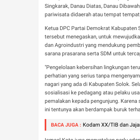
Singkarak, Danau Diatas, Danau Dibawah
pariwisata didaerah atau tempat tempat 
Ketua DPC Partai Demokrat Kabupaten S
tersebut menegaskan, untuk mewujudkan
dan Agroindustri yang mendukung pemba
sarana prasarana serta SDM untuk terc
"Pengelolaan kebersihan lingkungan teru
perhatian yang serius tanpa mengenyamp
nagari yang ada di Kabupaten Solok. Se
sosialisasi ke pedagang atau pelaku us
pemalakan kepada pengunjung. Karena ser
ini tentunya akan berdampak buruk ter
Kodam XX/TIB dan Jajar
BACA JUGA :
Ismael Koto juga menyatakan perlu adan