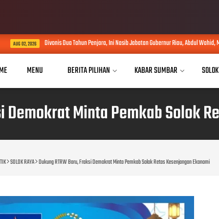
Divonis Dua Tahun Penjara, Ini Nasib Jabatan Gubernur Riau, Abdul Wahid, Menurut Hukum Adm
ME
MENU
BERITA PILIHAN
KABAR SUMBAR
SOLOK
i Demokrat Minta Pemkab Solok R
TIK
SOLOK RAYA
Dukung RTRW Baru, Fraksi Demokrat Minta Pemkab Solok Retas Kesenjangan Ekonomi