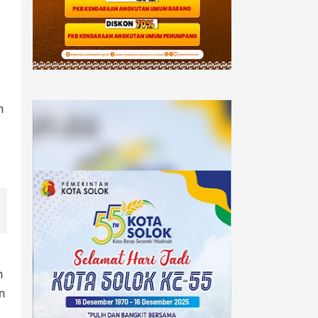
n
b
n
n