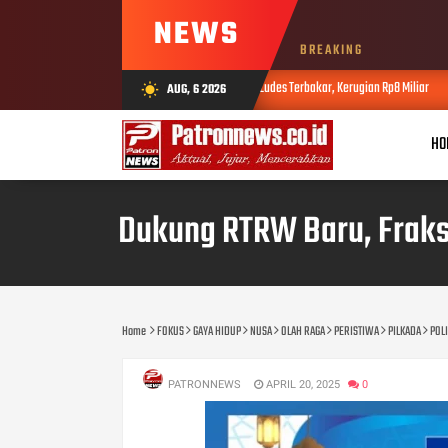
NEWS
BREAKING
aran di Simpang Pulai, 9 Unit Ruko Ludes Terbakar, Kerugian Rp8 Miliar
AUG, 6 2026
wb_sunny
AUG 02, 2026
HO
Dukung RTRW Baru, Fraks
Home
FOKUS
GAYA HIDUP
NUSA
OLAH RAGA
PERISTIWA
PILKADA
POLI
PATRONNEWS
APRIL 20, 2025
0