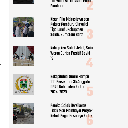
"Dievakuasi" ke RSUD Banda
h
Pandung
Kisah Pilu Mahasiswa dan
Pelajar Pemburu Sinyal di
Tigo Lurah, Kabupaten
Solok, Sumatera Barat
Kabupaten Solok Jebol, Satu
Warga Surian Positif Covid-
19
-
Rekapitulasi Suara Hampir
100 Persen, Ini 35 Anggota
DPRD Kabupaten Solok
2024-2029
Pemko Solok Bersikeras
Tidak Mau Membayar Proyek
Rehab Pagar Pasaraya Solok