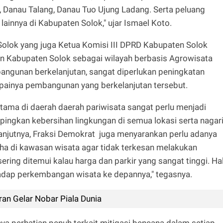
, Danau Talang, Danau Tuo Ujung Ladang. Serta peluang
lainnya di Kabupaten Solok," ujar Ismael Koto.
olok yang juga Ketua Komisi III DPRD Kabupaten Solok
 Kabupaten Solok sebagai wilayah berbasis Agrowisata
ngunan berkelanjutan, sangat diperlukan peningkatan
apainya pembangunan yang berkelanjutan tersebut.
tama di daerah daerah pariwisata sangat perlu menjadi
ingkan kebersihan lingkungan di semua lokasi serta nagari
lanjutnya, Fraksi Demokrat juga menyarankan perlu adanya
aha di kawasan wisata agar tidak terkesan melakukan
ing ditemui kalau harga dan parkir yang sangat tinggi. Ha
hadap perkembangan wisata ke depannya," tegasnya.
an Gelar Nobar Piala Dunia
ya perhatian penuh terkait mitigasi bencana dalam setiap