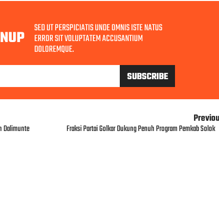
SED UT PERSPICIATIS UNDE OMNIS ISTE NATUS
GNUP
ERROR SIT VOLUPTATEM ACCUSANTIUM
DOLOREMQUE.
Previo
n Dalimunte
Fraksi Partai Golkar Dukung Penuh Program Pemkab Solok