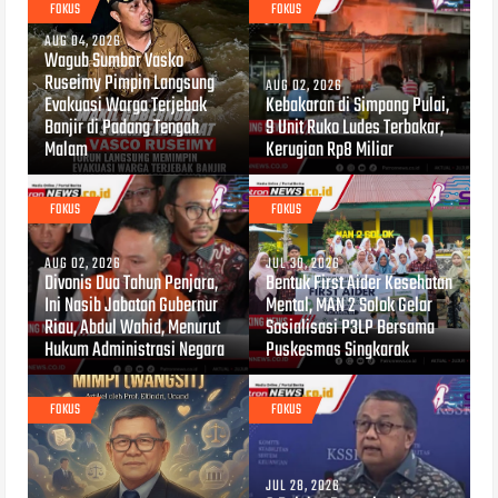
FOKUS
FOKUS
AUG 04, 2026
Wagub Sumbar Vasko
Ruseimy Pimpin Langsung
AUG 02, 2026
Evakuasi Warga Terjebak
Kebakaran di Simpang Pulai,
Banjir di Padang Tengah
9 Unit Ruko Ludes Terbakar,
Malam
Kerugian Rp8 Miliar
FOKUS
FOKUS
AUG 02, 2026
JUL 30, 2026
Divonis Dua Tahun Penjara,
Bentuk First Aider Kesehatan
Ini Nasib Jabatan Gubernur
Mental, MAN 2 Solok Gelar
Riau, Abdul Wahid, Menurut
Sosialisasi P3LP Bersama
Hukum Administrasi Negara
Puskesmas Singkarak
FOKUS
FOKUS
JUL 28, 2026