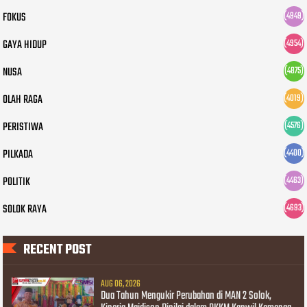
FOKUS
(4949)
GAYA HIDUP
(4954)
NUSA
(4875)
OLAH RAGA
(4019)
PERISTIWA
(4576)
PILKADA
(4400)
POLITIK
(4463)
SOLOK RAYA
(4693)
RECENT POST
AUG 06, 2026
Dua Tahun Mengukir Perubahan di MAN 2 Solok,