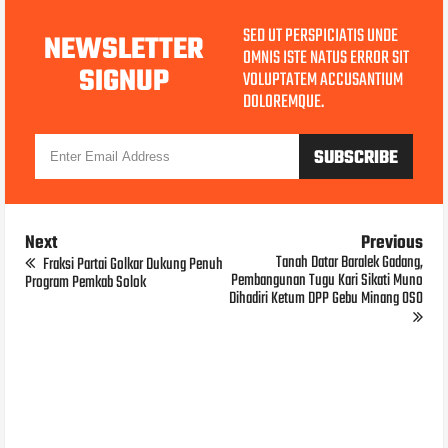
SED UT PERSPICIATIS UNDE
NEWSLETTER
OMNIS ISTE NATUS ERROR SIT
SIGNUP
VOLUPTATEM ACCUSANTIUM
DOLOREMQUE.
Next
Previous
Tanah Datar Baralek Gadang,
Fraksi Partai Golkar Dukung Penuh
Pembangunan Tugu Kari Sikati Muno
Program Pemkab Solok
Dihadiri Ketum DPP Gebu Minang OSO