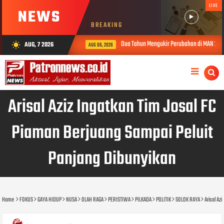
LIVE
NEWS
BREAKING
Dua Tahun Mengukir Perubahan di MAN 2 Solok, Kinerja 
AUG, 7 2026
wb_sunny
AUG 06, 2026
Arisal Aziz Ingatkan Tim Josal FC
Piaman Berjuang Sampai Peluit
Panjang Dibunyikan
Home
FOKUS
GAYA HIDUP
NUSA
OLAH RAGA
PERISTIWA
PILKADA
POLITIK
SOLOK RAYA
Arisal Az