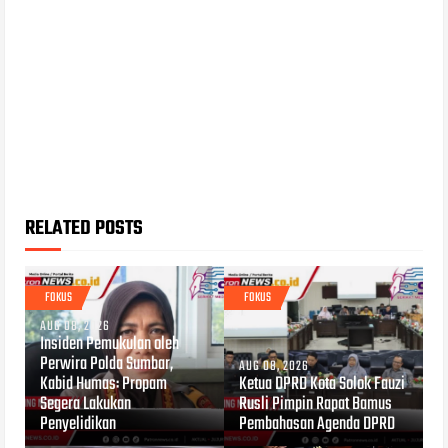
RELATED POSTS
FOKUS
FOKUS
AUG 08, 2026
Insiden Pemukulan oleh
Perwira Polda Sumbar,
AUG 08, 2026
Kabid Humas: Propam
Ketua DPRD Kota Solok Fauzi
Segera Lakukan
Rusli Pimpin Rapat Bamus
Penyelidikan
Pembahasan Agenda DPRD