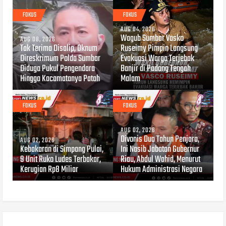
FOKUS
FOKUS
AUG 04, 2026
Wagub Sumbar Vasko
AUG 08, 2026
Tak Terima Disalip, Oknum
Ruseimy Pimpin Langsung
Direskrimum Polda Sumbar
Evakuasi Warga Terjebak
Diduga Pukul Pengendara
Banjir di Padang Tengah
Hingga Kacamatanya Patah
Malam
FOKUS
FOKUS
AUG 02, 2026
Divonis Dua Tahun Penjara,
AUG 02, 2026
Kebakaran di Simpang Pulai,
Ini Nasib Jabatan Gubernur
9 Unit Ruko Ludes Terbakar,
Riau, Abdul Wahid, Menurut
Kerugian Rp8 Miliar
Hukum Administrasi Negara