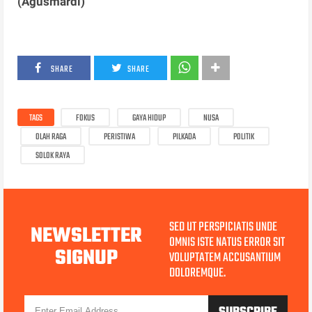
(Agusmardi)
SHARE
SHARE
TAGS
FOKUS
GAYA HIDUP
NUSA
OLAH RAGA
PERISTIWA
PILKADA
POLITIK
SOLOK RAYA
SED UT PERSPICIATIS UNDE
NEWSLETTER
OMNIS ISTE NATUS ERROR SIT
SIGNUP
VOLUPTATEM ACCUSANTIUM
DOLOREMQUE.