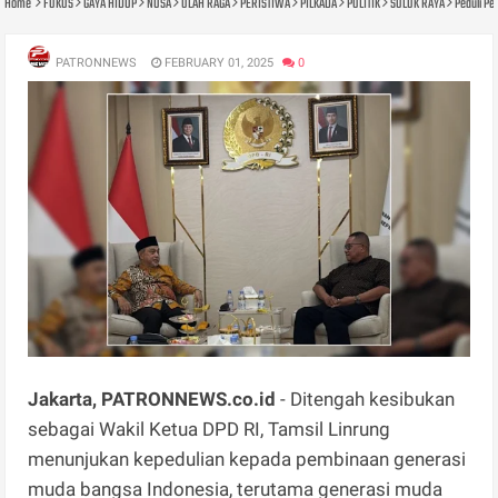
Home
FOKUS
GAYA HIDUP
NUSA
OLAH RAGA
PERISTIWA
PILKADA
POLITIK
SOLOK RAYA
Peduli Pe
PATRONNEWS
FEBRUARY 01, 2025
0
Jakarta, PATRONNEWS.co.id
- Ditengah kesibukan
sebagai Wakil Ketua DPD RI, Tamsil Linrung
menunjukan kepedulian kepada pembinaan generasi
muda bangsa Indonesia, terutama generasi muda