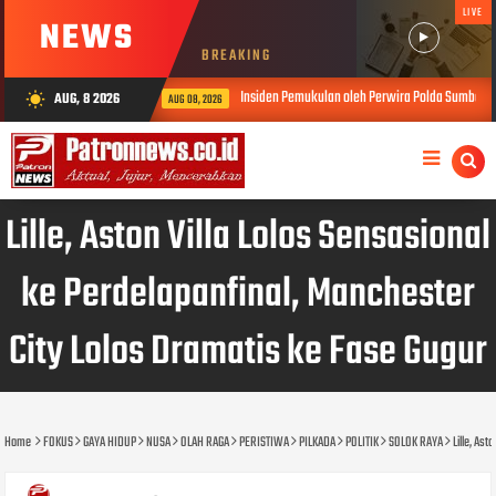
LIVE
NEWS
BREAKING
Insiden Pemukulan oleh Perwira Polda Sumbar, Kabid Humas: Propam Se
AUG, 8 2026
wb_sunny
AUG 08, 2026
Lille, Aston Villa Lolos Sensasional
ke Perdelapanfinal, Manchester
City Lolos Dramatis ke Fase Gugur
Home
FOKUS
GAYA HIDUP
NUSA
OLAH RAGA
PERISTIWA
PILKADA
POLITIK
SOLOK RAYA
Lille, As