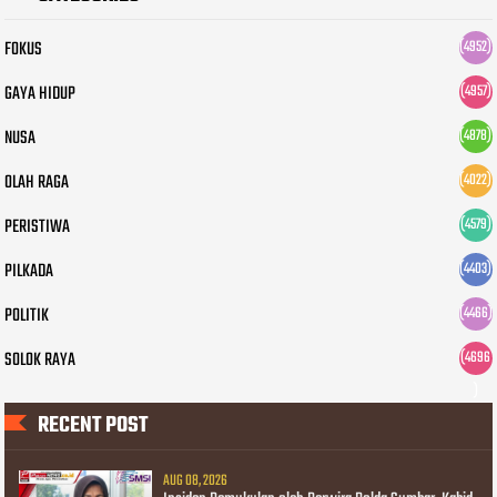
FOKUS
(4952)
GAYA HIDUP
(4957)
NUSA
(4878)
OLAH RAGA
(4022)
PERISTIWA
(4579)
PILKADA
(4403)
POLITIK
(4466)
SOLOK RAYA
(4696
)
RECENT POST
AUG 08, 2026