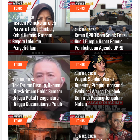
FOKUS
FOKUS
AUG 08, 2026
Insiden Pemukulan oleh
Perwira Polda Sumbar,
AUG 08, 2026
Kabid Humas: Propam
Ketua DPRD Kota Solok Fauzi
Segera Lakukan
Rusli Pimpin Rapat Bamus
Penyelidikan
Pembahasan Agenda DPRD
FOKUS
FOKUS
AUG 04, 2026
Wagub Sumbar Vasko
AUG 08, 2026
Tak Terima Disalip, Oknum
Ruseimy Pimpin Langsung
Direskrimum Polda Sumbar
Evakuasi Warga Terjebak
Diduga Pukul Pengendara
Banjir di Padang Tengah
Hingga Kacamatanya Patah
Malam
FOKUS
FOKUS
AUG 02, 2026