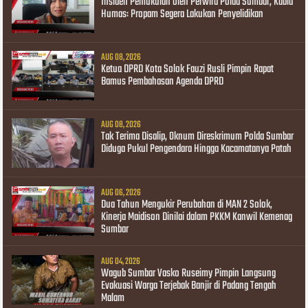
Insiden Pemukulan oleh Perwira Polda Sumbar, Kabid
Humas: Propam Segera Lakukan Penyelidikan
AUG 08, 2026
Ketua DPRD Kota Solok Fauzi Rusli Pimpin Rapat
Bamus Pembahasan Agenda DPRD
AUG 08, 2026
Tak Terima Disalip, Oknum Direskrimum Polda Sumbar
Diduga Pukul Pengendara Hingga Kacamatanya Patah
AUG 06, 2026
Dua Tahun Mengukir Perubahan di MAN 2 Solok,
Kinerja Maidison Dinilai dalam PKKM Kanwil Kemenag
Sumbar
AUG 04, 2026
Wagub Sumbar Vasko Ruseimy Pimpin Langsung
Evakuasi Warga Terjebak Banjir di Padang Tengah
Malam