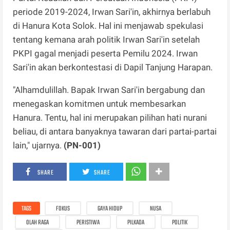
periode 2019-2024, Irwan Sari'in, akhirnya berlabuh
di Hanura Kota Solok. Hal ini menjawab spekulasi
tentang kemana arah politik Irwan Sari'in setelah
PKPI gagal menjadi peserta Pemilu 2024. Irwan
Sari'in akan berkontestasi di Dapil Tanjung Harapan.
"Alhamdulillah. Bapak Irwan Sari'in bergabung dan
menegaskan komitmen untuk membesarkan
Hanura. Tentu, hal ini merupakan pilihan hati nurani
beliau, di antara banyaknya tawaran dari partai-partai
lain," ujarnya.
(PN-001)
SHARE
SHARE
TAGS
FOKUS
GAYA HIDUP
NUSA
OLAH RAGA
PERISTIWA
PILKADA
POLITIK