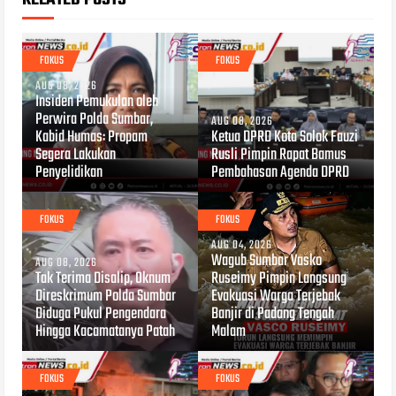
FOKUS
FOKUS
AUG 08, 2026
Insiden Pemukulan oleh
Perwira Polda Sumbar,
AUG 08, 2026
Kabid Humas: Propam
Ketua DPRD Kota Solok Fauzi
Segera Lakukan
Rusli Pimpin Rapat Bamus
Penyelidikan
Pembahasan Agenda DPRD
FOKUS
FOKUS
AUG 04, 2026
Wagub Sumbar Vasko
AUG 08, 2026
Tak Terima Disalip, Oknum
Ruseimy Pimpin Langsung
Direskrimum Polda Sumbar
Evakuasi Warga Terjebak
Diduga Pukul Pengendara
Banjir di Padang Tengah
Hingga Kacamatanya Patah
Malam
FOKUS
FOKUS