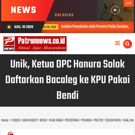
LIVE
NEWS
BREAKING
Insiden Pemukulan oleh Perwira Polda Sumbar, Kabid Humas: Propam Segera
AUG, 10 2026
wb_sunny
AUG 08, 2026
Unik, Ketua DPC Hanura Solok
Daftarkan Bacaleg ke KPU Pakai
Bendi
Home
FOKUS
GAYA HIDUP
NUSA
OLAH RAGA
PERISTIWA
PILKADA
POLITIK
SOLOK RAYA
Unik, Ket