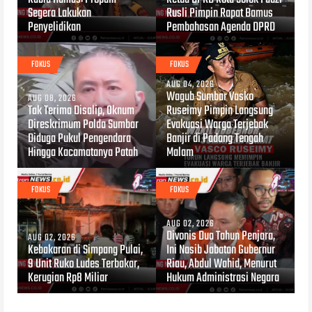
Segera Lakukan
Rusli Pimpin Rapat Bamus
Penyelidikan
Pembahasan Agenda DPRD
FOKUS
FOKUS
AUG 04, 2026
Wagub Sumbar Vasko
AUG 08, 2026
Tak Terima Disalip, Oknum
Ruseimy Pimpin Langsung
Direskrimum Polda Sumbar
Evakuasi Warga Terjebak
Diduga Pukul Pengendara
Banjir di Padang Tengah
Hingga Kacamatanya Patah
Malam
FOKUS
FOKUS
AUG 02, 2026
Divonis Dua Tahun Penjara,
AUG 02, 2026
Kebakaran di Simpang Pulai,
Ini Nasib Jabatan Gubernur
9 Unit Ruko Ludes Terbakar,
Riau, Abdul Wahid, Menurut
Kerugian Rp8 Miliar
Hukum Administrasi Negara