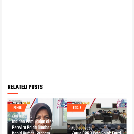
RELATED POSTS
FOKUS
FOKUS
AUG 08, 2026
Insiden Pemukulan oleh
Perwira Polda Sumbar,
AUG 08, 2026
Kabid Humas: Propam
Ketua DPRD Kota Solok Fauzi