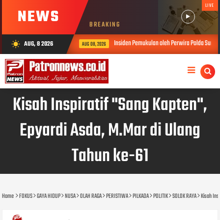
LIVE
NEWS
BREAKING
Insiden Pemukulan oleh Perwira Polda Sumbar, Kabid Humas: Pro
AUG, 8 2026
wb_sunny
AUG 08, 2026
Kisah Inspiratif "Sang Kapten",
Epyardi Asda, M.Mar di Ulang
Tahun ke-61
Home
FOKUS
GAYA HIDUP
NUSA
OLAH RAGA
PERISTIWA
PILKADA
POLITIK
SOLOK RAYA
Kisah Ins