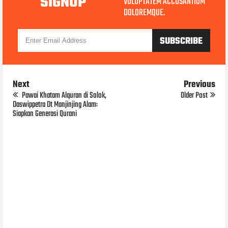
SIGNUP
VOLUPTATEM ACCUSANTIUM
DOLOREMQUE.
Next
Previous
Pawai Khatam Alquran di Solok,
Older Post
Daswippetra Dt Manjinjing Alam:
Siapkan Generasi Qurani