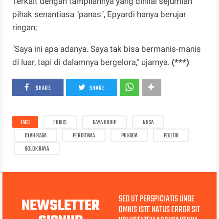
Terkait dengan tampilannya yang dinilai sejumlah
pihak senantiasa "panas", Epyardi hanya berujar
ringan;
"Saya ini apa adanya. Saya tak bisa bermanis-manis
di luar, tapi di dalamnya bergelora," ujarnya.
(***)
SHARE
SHARE
TAGS
FOKUS
GAYA HIDUP
NUSA
OLAH RAGA
PERISTIWA
PILKADA
POLITIK
SOLOK RAYA
SED UT PERSPICIATIS UNDE
NEWSLETTER
OMNIS ISTE NATUS ERROR SIT