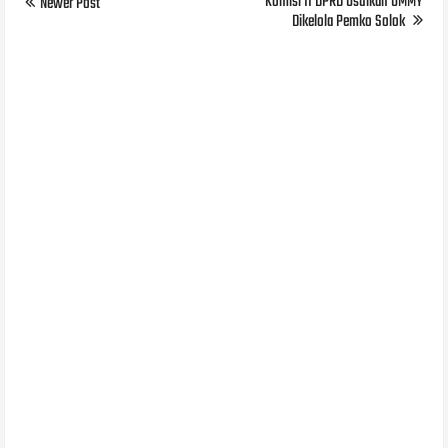
Komisi II DPRD Usulkan UMMY
Newer Post
Dikelola Pemko Solok