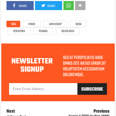
SHARE
SHARE
TAGS
FOKUS
GAYA HIDUP
NUSA
PERISTIWA
PILKADA
SOLOK RAYA
SED UT PERSPICIATIS UNDE
NEWSLETTER
OMNIS ISTE NATUS ERROR SIT
SIGNUP
VOLUPTATEM ACCUSANTIUM
DOLOREMQUE.
Next
Previous