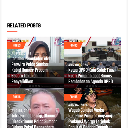
RELATED POSTS
FOKUS
FOKUS
AUG 08, 2026
Insiden Pemukulan oleh
Perwira Polda Sumbar,
AUG 08, 2026
Kabid Humas: Propam
Ketua DPRD Kota Solok Fauzi
Segera Lakukan
Rusli Pimpin Rapat Bamus
Penyelidikan
Pembahasan Agenda DPRD
FOKUS
FOKUS
AUG 04, 2026
Wagub Sumbar Vasko
AUG 08, 2026
Tak Terima Disalip, Oknum
Ruseimy Pimpin Langsung
Direskrimum Polda Sumbar
Evakuasi Warga Terjebak
Diduga Pukul Pengendara
Banjir di Padang Tengah