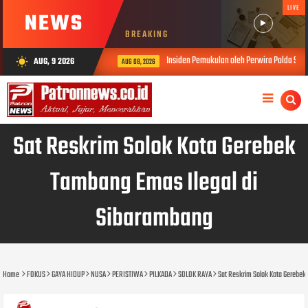
LIVE
NEWS
BREAKING
Insiden Pemukulan oleh Perwira Polda Sumbar, K
AUG, 9 2026
wb_sunny
AUG 08, 2026
Sat Reskrim Solok Kota Gerebek
Tambang Emas Ilegal di
Sibarambang
Home
FOKUS
GAYA HIDUP
NUSA
PERISTIWA
PILKADA
SOLOK RAYA
Sat Reskrim Solok Kota Gerebek