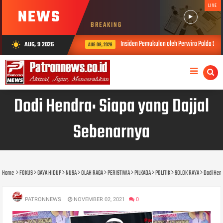
LIVE
NEWS
BREAKING
Insiden Pemukulan oleh Perwira Polda Sumbar, Kabi
AUG, 9 2026
wb_sunny
AUG 08, 2026
Dodi Hendra: Siapa yang Dajjal
Sebenarnya
Home
FOKUS
GAYA HIDUP
NUSA
OLAH RAGA
PERISTIWA
PILKADA
POLITIK
SOLOK RAYA
Dodi Hend
PATRONNEWS
NOVEMBER 02, 2021
0