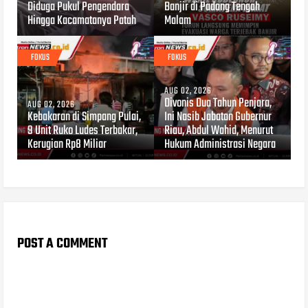
Diduga Pukul Pengendara
Banjir di Padang Tengah
Hingga Kacamatanya Patah
Malam
FOKUS
FOKUS
AUG 02, 2026
Divonis Dua Tahun Penjara,
AUG 02, 2026
Kebakaran di Simpang Pulai,
Ini Nasib Jabatan Gubernur
9 Unit Ruko Ludes Terbakar,
Riau, Abdul Wahid, Menurut
Kerugian Rp8 Miliar
Hukum Administrasi Negara
POST A COMMENT