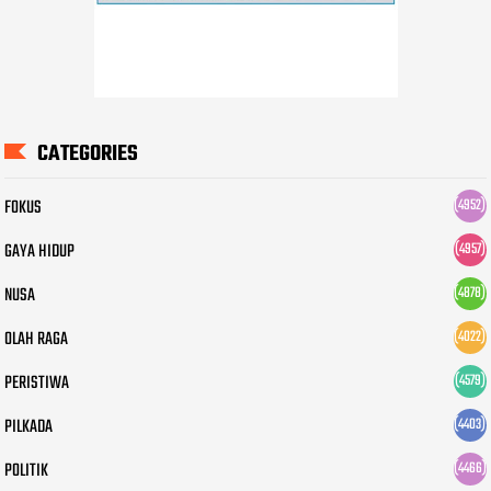
CATEGORIES
FOKUS
(4952)
GAYA HIDUP
(4957)
NUSA
(4878)
OLAH RAGA
(4022)
PERISTIWA
(4579)
PILKADA
(4403)
POLITIK
(4466)