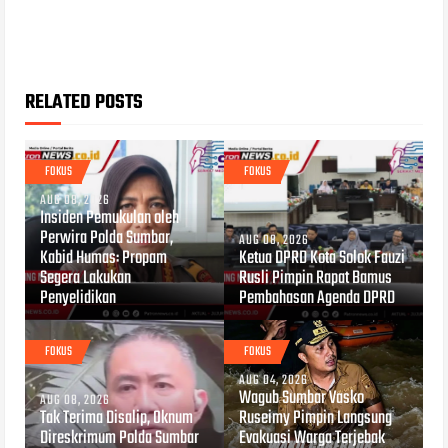
RELATED POSTS
FOKUS
FOKUS
AUG 08, 2026
Insiden Pemukulan oleh
Perwira Polda Sumbar,
AUG 08, 2026
Kabid Humas: Propam
Ketua DPRD Kota Solok Fauzi
Segera Lakukan
Rusli Pimpin Rapat Bamus
Penyelidikan
Pembahasan Agenda DPRD
FOKUS
FOKUS
AUG 04, 2026
Wagub Sumbar Vasko
AUG 08, 2026
Tak Terima Disalip, Oknum
Ruseimy Pimpin Langsung
Direskrimum Polda Sumbar
Evakuasi Warga Terjebak