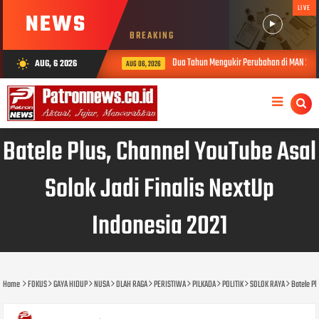
LIVE
NEWS
BREAKING
Dua Tahun Mengukir Perubahan di MAN 2 Solok, Kin
AUG, 6 2026
wb_sunny
AUG 06, 2026
Batele Plus, Channel YouTube Asal
Solok Jadi Finalis NextUp
Indonesia 2021
Home
FOKUS
GAYA HIDUP
NUSA
OLAH RAGA
PERISTIWA
PILKADA
POLITIK
SOLOK RAYA
Batele Pl