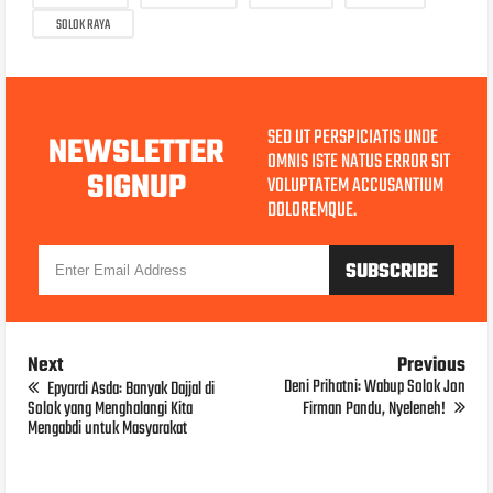
SOLOK RAYA
SED UT PERSPICIATIS UNDE
NEWSLETTER
OMNIS ISTE NATUS ERROR SIT
SIGNUP
VOLUPTATEM ACCUSANTIUM
DOLOREMQUE.
Next
Previous
Deni Prihatni: Wabup Solok Jon
Epyardi Asda: Banyak Dajjal di
Solok yang Menghalangi Kita
Firman Pandu, Nyeleneh!
Mengabdi untuk Masyarakat