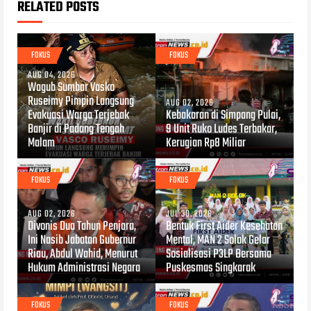
RELATED POSTS
FOKUS
FOKUS
AUG 04, 2026
Wagub Sumbar Vasko
Ruseimy Pimpin Langsung
AUG 02, 2026
Evakuasi Warga Terjebak
Kebakaran di Simpang Pulai,
Banjir di Padang Tengah
9 Unit Ruko Ludes Terbakar,
Malam
Kerugian Rp8 Miliar
FOKUS
FOKUS
AUG 02, 2026
JUL 30, 2026
Divonis Dua Tahun Penjara,
Bentuk First Aider Kesehatan
Ini Nasib Jabatan Gubernur
Mental, MAN 2 Solok Gelar
Riau, Abdul Wahid, Menurut
Sosialisasi P3LP Bersama
Hukum Administrasi Negara
Puskesmas Singkarak
FOKUS
FOKUS