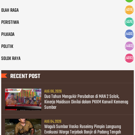
OLAH RAGA
(4019)
PERISTIWA
(4576)
PILKADA
(4400)
POLITIK
(4463)
SOLOK RAYA
(4693)
RECENT POST
AUG 06, 2026
Dua Tahun Mengukir Perubahan di MAN 2 Solok,
Kinerja Maidison Dinilai dalam PKKM Kanwil Kemenag
Sumbar
AUG 04, 2026
Wagub Sumbar Vasko Ruseimy Pimpin Langsung
Evakuasi Warga Terjebak Banjir di Padang Tengah