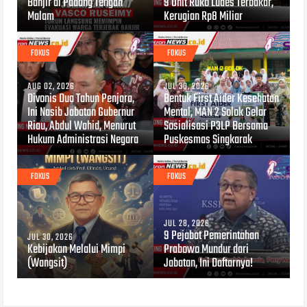
Banjir di Padang Tengah
9 Unit Ruko Ludes Terbakar,
Malam
Kerugian Rp8 Miliar
FOKUS
FOKUS
AUG 02, 2026
JUL 30, 2026
Divonis Dua Tahun Penjara,
Bentuk First Aider Kesehatan
Ini Nasib Jabatan Gubernur
Mental, MAN 2 Solok Gelar
Riau, Abdul Wahid, Menurut
Sosialisasi P3LP Bersama
Hukum Administrasi Negara
Puskesmas Singkarak
FOKUS
FOKUS
JUL 28, 2026
9 Pejabat Pemerintahan
JUL 30, 2026
Kebijakan Melalui Mimpi
Prabowo Mundur dari
(Wangsit)
Jabatan, Ini Daftarnya!