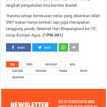
langkah pengabdian kita bernilai ibadah.
"Karena setiap hembusan nafas yang diberikan Allah
SWT bukan hanya berkah, tapi juga merupakan
tanggung jawab, Selamat Hari Bhayangkara ke-75",
tutup Komjen Agus.
(*/PN-001)
SHARE
SHARE
TAGS
FOKUS
GAYA HIDUP
NUSA
OLAH RAGA
PERISTIWA
PILKADA
POLITIK
SOLOK RAYA
SED UT PERSPICIATIS UNDE
NEWSLETTER