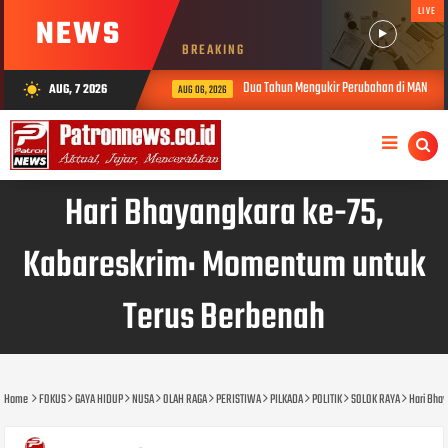
LIVE
NEWS
BREAKING
Dua Tahun Mengukir Perubahan di MAN 2 Solok, 
AUG, 7 2026
wb_sunny
AUG 06, 2026
Hari Bhayangkara ke-75,
Kabareskrim: Momentum untuk
Terus Berbenah
Home
FOKUS
GAYA HIDUP
NUSA
OLAH RAGA
PERISTIWA
PILKADA
POLITIK
SOLOK RAYA
Hari Bha