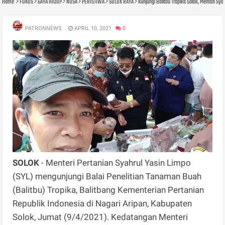
Home
FOKUS
GAYA HIDUP
NUSA
PERISTIWA
SOLOK RAYA
Kunjungi Balitbu Tropika Solok, Mentan Sya
PATRONNEWS
APRIL 10, 2021
0
SOLOK
- Menteri Pertanian Syahrul Yasin Limpo
(SYL) mengunjungi Balai Penelitian Tanaman Buah
(Balitbu) Tropika, Balitbang Kementerian Pertanian
Republik Indonesia di Nagari Aripan, Kabupaten
Solok, Jumat (9/4/2021). Kedatangan Menteri