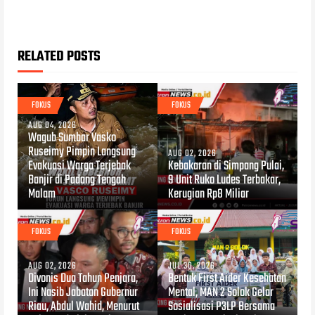
RELATED POSTS
FOKUS
FOKUS
AUG 04, 2026
Wagub Sumbar Vasko
Ruseimy Pimpin Langsung
AUG 02, 2026
Evakuasi Warga Terjebak
Kebakaran di Simpang Pulai,
Banjir di Padang Tengah
9 Unit Ruko Ludes Terbakar,
Malam
Kerugian Rp8 Miliar
FOKUS
FOKUS
AUG 02, 2026
JUL 30, 2026
Divonis Dua Tahun Penjara,
Bentuk First Aider Kesehatan
Ini Nasib Jabatan Gubernur
Mental, MAN 2 Solok Gelar
Riau, Abdul Wahid, Menurut
Sosialisasi P3LP Bersama