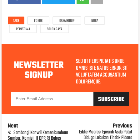
TAGS
FOKUS
GAYA HIDUP
NUSA
PERISTIWA
SOLOK RAYA
SED UT PERSPICIATIS UNDE
NEWSLETTER
OMNIS ISTE NATUS ERROR SIT
SIGNUP
VOLUPTATEM ACCUSANTIUM
DOLOREMQUE.
Next
Previous
Eddie Moeras: Epyardi Asda Patut
Sambangi Kanwil Kemenkumham
Diduga Lakukan Tindak Pidana
Sumbar, Komisi III DPR RI Bahas