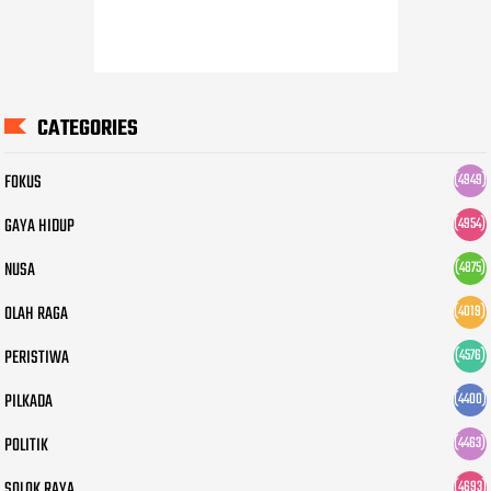
CATEGORIES
FOKUS
(4949)
GAYA HIDUP
(4954)
NUSA
(4875)
OLAH RAGA
(4019)
PERISTIWA
(4576)
PILKADA
(4400)
POLITIK
(4463)
SOLOK RAYA
(4693)