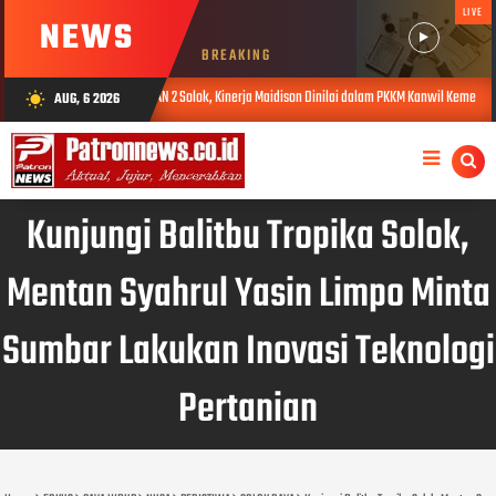
LIVE
NEWS
BREAKING
N 2 Solok, Kinerja Maidison Dinilai dalam PKKM Kanwil Kemenag Sumbar
AUG, 6 2026
wb_sunny
AUG 04, 2026
Kunjungi Balitbu Tropika Solok,
Mentan Syahrul Yasin Limpo Minta
Sumbar Lakukan Inovasi Teknologi
Pertanian