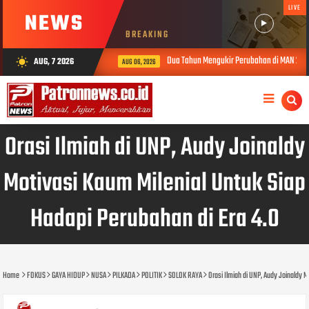
LIVE
NEWS
BREAKING
Dua Tahun Mengukir Perubahan di MAN 2 Solok, Kinerja 
AUG, 7 2026
wb_sunny
AUG 06, 2026
Orasi Ilmiah di UNP, Audy Joinaldy
Motivasi Kaum Milenial Untuk Siap
Hadapi Perubahan di Era 4.0
Home
FOKUS
GAYA HIDUP
NUSA
PILKADA
POLITIK
SOLOK RAYA
Orasi Ilmiah di UNP, Audy Joinaldy M