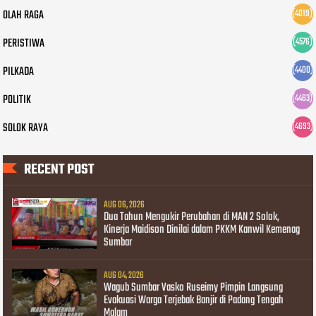
OLAH RAGA
(4019)
PERISTIWA
(4576)
PILKADA
(4400)
POLITIK
(4463)
SOLOK RAYA
(4693)
RECENT POST
AUG 06, 2026
Dua Tahun Mengukir Perubahan di MAN 2 Solok,
Kinerja Maidison Dinilai dalam PKKM Kanwil Kemenag
Sumbar
AUG 04, 2026
Wagub Sumbar Vasko Ruseimy Pimpin Langsung
Evakuasi Warga Terjebak Banjir di Padang Tengah
Malam