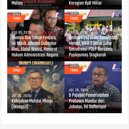
Malam
Kerugian Rp8 Miliar
FOKUS
FOKUS
AUG 02, 2026
JUL 30, 2026
Divonis Dua Tahun Penjara,
Bentuk First Aider Kesehatan
Ini Nasib Jabatan Gubernur
Mental, MAN 2 Solok Gelar
Riau, Abdul Wahid, Menurut
Sosialisasi P3LP Bersama
Hukum Administrasi Negara
Puskesmas Singkarak
FOKUS
FOKUS
JUL 28, 2026
9 Pejabat Pemerintahan
JUL 30, 2026
Kebijakan Melalui Mimpi
Prabowo Mundur dari
(Wangsit)
Jabatan, Ini Daftarnya!