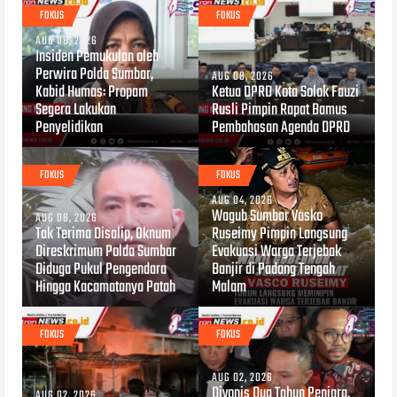
FOKUS
FOKUS
AUG 08, 2026
Insiden Pemukulan oleh
Perwira Polda Sumbar,
AUG 08, 2026
Kabid Humas: Propam
Ketua DPRD Kota Solok Fauzi
Segera Lakukan
Rusli Pimpin Rapat Bamus
Penyelidikan
Pembahasan Agenda DPRD
FOKUS
FOKUS
AUG 04, 2026
Wagub Sumbar Vasko
AUG 08, 2026
Tak Terima Disalip, Oknum
Ruseimy Pimpin Langsung
Direskrimum Polda Sumbar
Evakuasi Warga Terjebak
Diduga Pukul Pengendara
Banjir di Padang Tengah
Hingga Kacamatanya Patah
Malam
FOKUS
FOKUS
AUG 02, 2026
Divonis Dua Tahun Penjara,
AUG 02, 2026