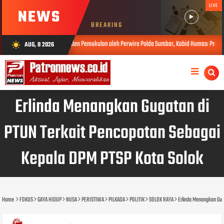
LIVE
NEWS
BREAKING
 Pemukulan oleh Perwira Polda Sumbar, Kabid Humas: Propam Segera Lakukan Penyelidikan
AUG, 8 2026
wb_sunny
Erlinda Menangkan Gugatan di
PTUN Terkait Pencopotan Sebagai
Kepala DPM PTSP Kota Solok
Home
FOKUS
GAYA HIDUP
NUSA
PERISTIWA
PILKADA
POLITIK
SOLOK RAYA
Erlinda Menangkan Gug