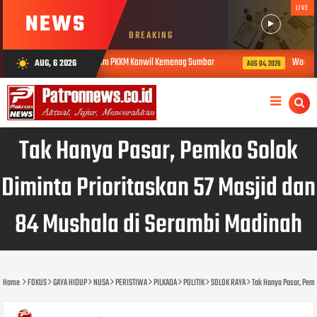
LIVE
NEWS
BREAKING
ison Dinilai dalam PKKM Kanwil Kemenag Sumbar
Wagub Sumbar Vasko Ru
AUG, 6 2026
wb_sunny
AUG 04, 2026
Tak Hanya Pasar, Pemko Solok
Diminta Prioritaskan 57 Masjid dan
84 Mushala di Serambi Madinah
Home
FOKUS
GAYA HIDUP
NUSA
PERISTIWA
PILKADA
POLITIK
SOLOK RAYA
Tak Hanya Pasar, Pemk