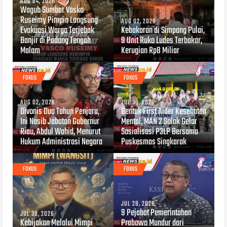
AUG 04, 2026
Wagub Sumbar Vasko
Ruseimy Pimpin Langsung
AUG 02, 2026
Evakuasi Warga Terjebak
Kebakaran di Simpang Pulai,
Banjir di Padang Tengah
9 Unit Ruko Ludes Terbakar,
Malam
Kerugian Rp8 Miliar
FOKUS
FOKUS
AUG 02, 2026
JUL 30, 2026
Divonis Dua Tahun Penjara,
Bentuk First Aider Kesehatan
Ini Nasib Jabatan Gubernur
Mental, MAN 2 Solok Gelar
Riau, Abdul Wahid, Menurut
Sosialisasi P3LP Bersama
Hukum Administrasi Negara
Puskesmas Singkarak
FOKUS
FOKUS
JUL 28, 2026
9 Pejabat Pemerintahan
JUL 30, 2026
Kebijakan Melalui Mimpi
Prabowo Mundur dari