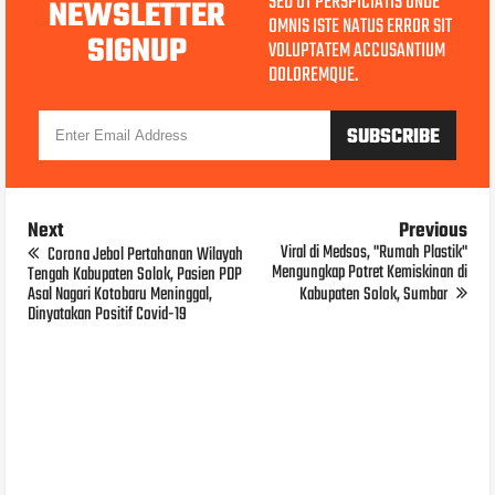
SED UT PERSPICIATIS UNDE
NEWSLETTER
OMNIS ISTE NATUS ERROR SIT
SIGNUP
VOLUPTATEM ACCUSANTIUM
DOLOREMQUE.
Next
Previous
Viral di Medsos, "Rumah Plastik"
Corona Jebol Pertahanan Wilayah
Mengungkap Potret Kemiskinan di
Tengah Kabupaten Solok, Pasien PDP
Asal Nagari Kotobaru Meninggal,
Kabupaten Solok, Sumbar
Dinyatakan Positif Covid-19