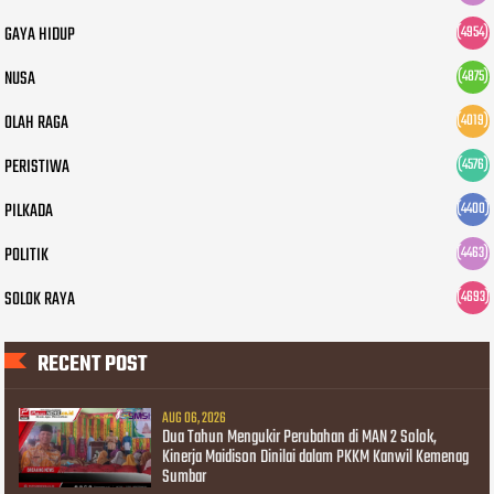
GAYA HIDUP
(4954)
NUSA
(4875)
OLAH RAGA
(4019)
PERISTIWA
(4576)
PILKADA
(4400)
POLITIK
(4463)
SOLOK RAYA
(4693)
RECENT POST
AUG 06, 2026
Dua Tahun Mengukir Perubahan di MAN 2 Solok,
Kinerja Maidison Dinilai dalam PKKM Kanwil Kemenag
Sumbar