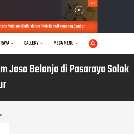
LIVE
lai dalam PKKM Kanwil Kemenag Sumbar
Wagub Sumbar Vasko Ruseimy Pi
AUG 04, 2026
 RAYA
GALLERY
MEGA MENU
m Jasa Belanja di Pasaraya Solok
ur
ur