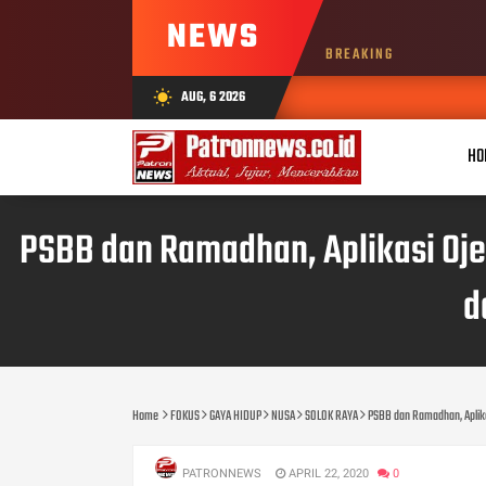
NEWS
BREAKING
AUG, 6 2026
wb_sunny
HO
PSBB dan Ramadhan, Aplikasi Oje
d
Home
FOKUS
GAYA HIDUP
NUSA
SOLOK RAYA
PSBB dan Ramadhan, Aplika
PATRONNEWS
APRIL 22, 2020
0