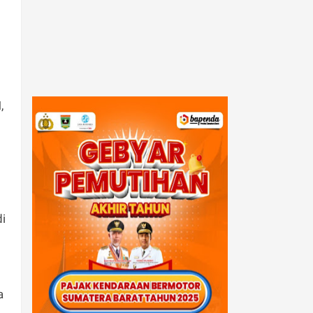
,
i
a