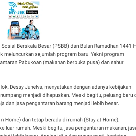
osial Berskala Besar (PSBB) dan Bulan Ramadhan 1441 H
lok meluncurkan sejumlah program baru. Yakni program
ngantaran Pabukoan (makanan berbuka pusa) dan sahur
olok, Dessy Junelva, menyatakan dengan adanya kebijakan
umpang menjadi dihapuskan. Meski begitu, peluang baru d
ja dan jasa pengantaran barang menjadi lebih besar.
om Home) dan tetap berada di rumah (Stay at Home),
 luar rumah. Meski begitu, jasa pengantaran makanan, jas
jadi lebih besar. Apalagi di bulan puasa nanti, kegiatan-