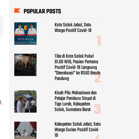
Tiba di Kota Solok Pukul
01.00 WIB, Pasien Pertama
Positif Covid-19 Langsung
"Dievakuasi" ke RSUD Banda
Pandung
Kisah Pilu Mahasiswa dan
Pelajar Pemburu Sinyal di
Tigo Lurah, Kabupaten
Solok, Sumatera Barat
Kabupaten Solok Jebol, Satu
Warga Surian Positif Covid-
19
Rekapitulasi Suara Hampir
.
100 Persen, Ini 35 Anggota
DPRD Kabupaten Solok
2024-2029
Pemko Solok Bersikeras
Tidak Mau Membayar Proyek