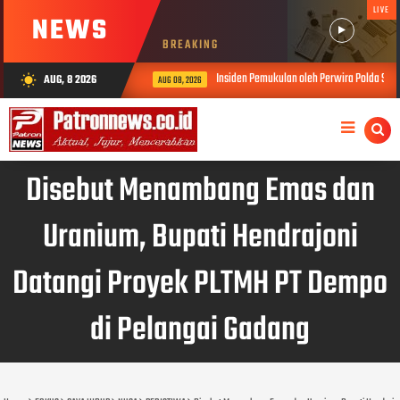
LIVE
NEWS
BREAKING
Insiden Pemukulan oleh Perwira Polda Sumbar, Kabi
AUG, 8 2026
wb_sunny
AUG 08, 2026
Disebut Menambang Emas dan
Uranium, Bupati Hendrajoni
Datangi Proyek PLTMH PT Dempo
di Pelangai Gadang