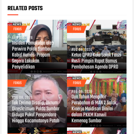
RELATED POSTS
FOKUS
FOKUS
AUG 08, 2026
Insiden Pemukulan oleh
Perwira Polda Sumbar,
AUG 08, 2026
Kabid Humas: Propam
Ketua DPRD Kota Solok Fauzi
Segera Lakukan
Rusli Pimpin Rapat Bamus
Penyelidikan
Pembahasan Agenda DPRD
FOKUS
FOKUS
AUG 06, 2026
Dua Tahun Mengukir
AUG 08, 2026
Tak Terima Disalip, Oknum
Perubahan di MAN 2 Solok,
Direskrimum Polda Sumbar
Kinerja Maidison Dinilai
Diduga Pukul Pengendara
dalam PKKM Kanwil
Hingga Kacamatanya Patah
Kemenag Sumbar