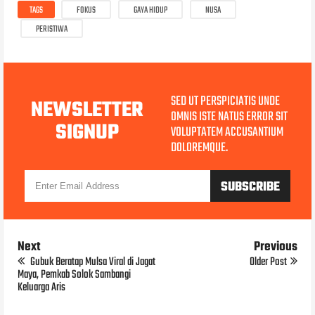
TAGS
FOKUS
GAYA HIDUP
NUSA
PERISTIWA
SED UT PERSPICIATIS UNDE
NEWSLETTER
OMNIS ISTE NATUS ERROR SIT
SIGNUP
VOLUPTATEM ACCUSANTIUM
DOLOREMQUE.
Next
Previous
Gubuk Beratap Mulsa Viral di Jagat
Older Post
Maya, Pemkab Solok Sambangi
Keluarga Aris