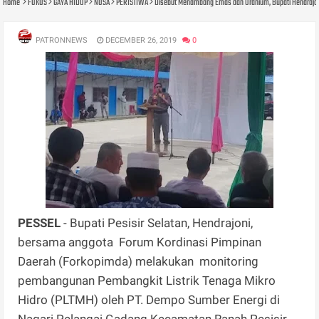
Home
FOKUS
GAYA HIDUP
NUSA
PERISTIWA
Disebut Menambang Emas dan Uranium, Bupati Hendrajon
PATRONNEWS
DECEMBER 26, 2019
0
PESSEL
- Bupati Pesisir Selatan, Hendrajoni,
bersama anggota Forum Kordinasi Pimpinan
Daerah (Forkopimda) melakukan monitoring
pembangunan Pembangkit Listrik Tenaga Mikro
Hidro (PLTMH) oleh PT. Dempo Sumber Energi di
Nagari Pelangai Gadang Kecamatan Ranah Pesisir,