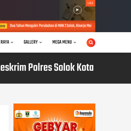
LIVE
erubahan di MAN 2 Solok, Kinerja Maidison Dinilai dalam PKKM Kanwil Kemenag Sumbar
 RAYA
GALLERY
MEGA MENU
eskrim Polres Solok Kota