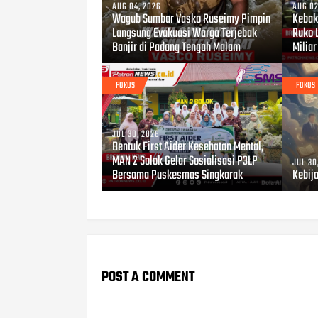
AUG 04, 2026
AUG 02
Wagub Sumbar Vasko Ruseimy Pimpin
Kebaka
Langsung Evakuasi Warga Terjebak
Ruko 
Banjir di Padang Tengah Malam
Miliar
FOKUS
FOKUS
JUL 30, 2026
Bentuk First Aider Kesehatan Mental,
MAN 2 Solok Gelar Sosialisasi P3LP
JUL 30
Bersama Puskesmas Singkarak
Kebij
POST A COMMENT