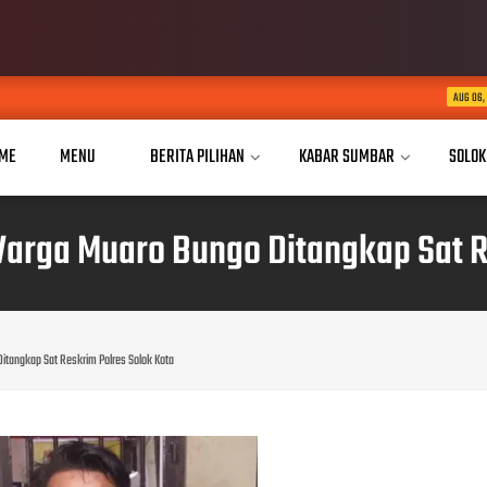
Dua Tahun Mengukir P
AUG 06, 2026
ME
MENU
BERITA PILIHAN
KABAR SUMBAR
SOLOK
Warga Muaro Bungo Ditangkap Sat R
itangkap Sat Reskrim Polres Solok Kota