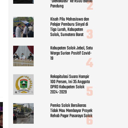
"Dievakuasi" ke RSUD Banda
Pandung
Kisah Pilu Mahasiswa dan
Pelajar Pemburu Sinyal di
Tigo Lurah, Kabupaten
Solok, Sumatera Barat
Kabupaten Solok Jebol, Satu
Warga Surian Positif Covid-
19
Rekapitulasi Suara Hampir
100 Persen, Ini 35 Anggota
DPRD Kabupaten Solok
2024-2029
Pemko Solok Bersikeras
Tidak Mau Membayar Proyek
Rehab Pagar Pasaraya Solok