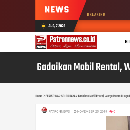
NEWS
BREAKING
AUG, 7 2026
wb_sunny
HO
Gadaikan Mobil Rental, 
Home
PERISTIWA
SOLOK RAYA
Gadaikan Mobil Rental, Warga Muaro Bungo D
PATRONNEWS
NOVEMBER 25, 2019
0