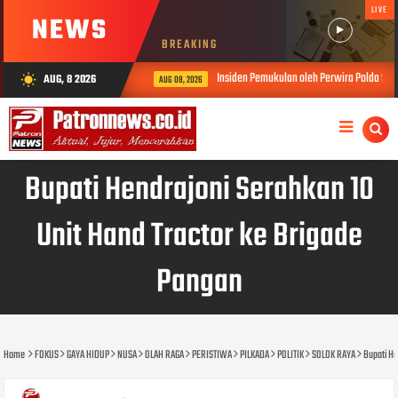
LIVE
NEWS
BREAKING
Insiden Pemukulan oleh Perwira Polda Sumbar
AUG, 8 2026
wb_sunny
AUG 08, 2026
Bupati Hendrajoni Serahkan 10
Unit Hand Tractor ke Brigade
Pangan
Home
FOKUS
GAYA HIDUP
NUSA
OLAH RAGA
PERISTIWA
PILKADA
POLITIK
SOLOK RAYA
Bupati He