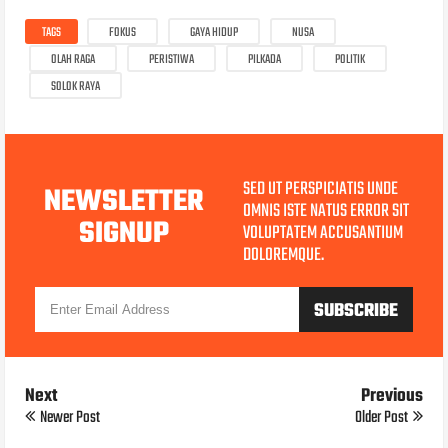
TAGS
FOKUS
GAYA HIDUP
NUSA
OLAH RAGA
PERISTIWA
PILKADA
POLITIK
SOLOK RAYA
SED UT PERSPICIATIS UNDE
NEWSLETTER
OMNIS ISTE NATUS ERROR SIT
SIGNUP
VOLUPTATEM ACCUSANTIUM
DOLOREMQUE.
Next
Previous
Newer Post
Older Post