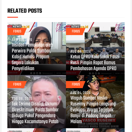
RELATED POSTS
FOKUS
FOKUS
AUG 08, 2026
Insiden Pemukulan oleh
Perwira Polda Sumbar,
AUG 08, 2026
Kabid Humas: Propam
Ketua DPRD Kota Solok Fauzi
Segera Lakukan
Rusli Pimpin Rapat Bamus
Penyelidikan
Pembahasan Agenda DPRD
FOKUS
FOKUS
AUG 04, 2026
Wagub Sumbar Vasko
AUG 08, 2026
Tak Terima Disalip, Oknum
Ruseimy Pimpin Langsung
Direskrimum Polda Sumbar
Evakuasi Warga Terjebak
Diduga Pukul Pengendara
Banjir di Padang Tengah
Hingga Kacamatanya Patah
Malam