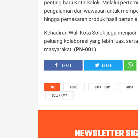
penting bagi Kota Solok. Melalui perte
pengalaman dan wawasan untuk memperk
hingga pemasaran produk hasil pertania
Kehadiran Wali Kota Solok juga menjad
peluang kolaborasi yang lebih luas, se
masyarakat.
(PN-001)
SHARE
SHARE
TAGS
FOKUS
GAYA HIDUP
NUSA
SOLOK RAYA
NEWSLETTER SI