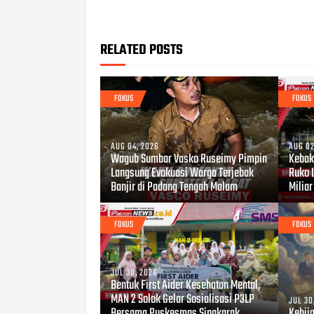
RELATED POSTS
FOKUS
FOKUS
AUG 04, 2026
AUG 02
Wagub Sumbar Vasko Ruseimy Pimpin
Kebaka
Langsung Evakuasi Warga Terjebak
Ruko 
Banjir di Padang Tengah Malam
Miliar
FOKUS
FOKUS
JUL 30, 2026
Bentuk First Aider Kesehatan Mental,
MAN 2 Solok Gelar Sosialisasi P3LP
JUL 30
Bersama Puskesmas Singkarak
Kebij