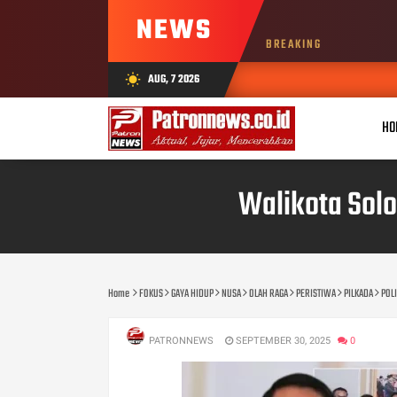
NEWS
BREAKING
AUG, 7 2026
wb_sunny
HO
Walikota Sol
Home
FOKUS
GAYA HIDUP
NUSA
OLAH RAGA
PERISTIWA
PILKADA
POLI
PATRONNEWS
SEPTEMBER 30, 2025
0