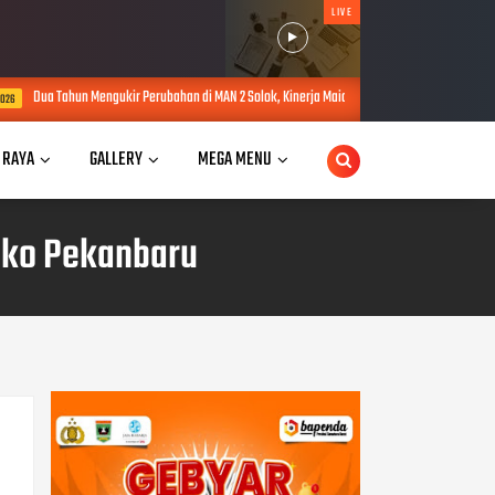
LIVE
rubahan di MAN 2 Solok, Kinerja Maidison Dinilai dalam PKKM Kanwil Kemenag Sumbar
 RAYA
GALLERY
MEGA MENU
mko Pekanbaru