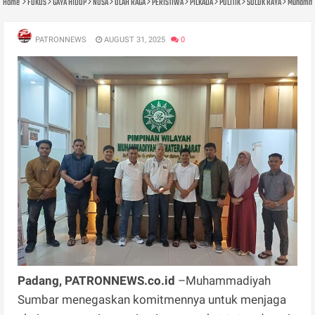
Home
FOKUS
GAYA HIDUP
NUSA
OLAH RAGA
PERISTIWA
PILKADA
POLITIK
SOLOK RAYA
Muhammad
PATRONNEWS
AUGUST 31, 2025
0
Padang, PATRONNEWS.co.id
–Muhammadiyah
Sumbar menegaskan komitmennya untuk menjaga