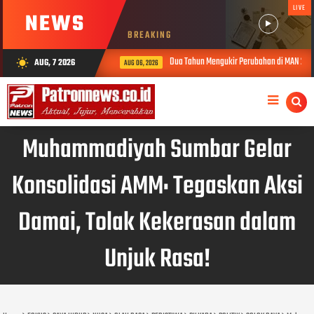
LIVE
NEWS
BREAKING
Dua Tahun Mengukir Perubahan di MAN 2 Solok, Kiner
AUG, 7 2026
wb_sunny
AUG 06, 2026
Muhammadiyah Sumbar Gelar
Konsolidasi AMM: Tegaskan Aksi
Damai, Tolak Kekerasan dalam
Unjuk Rasa!