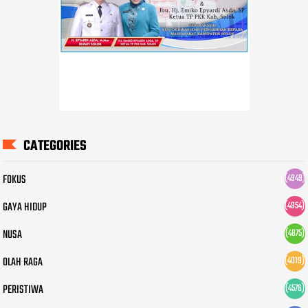
CATEGORIES
FOKUS
(4949)
GAYA HIDUP
(4954)
NUSA
(4875)
OLAH RAGA
(4019)
PERISTIWA
(4576)