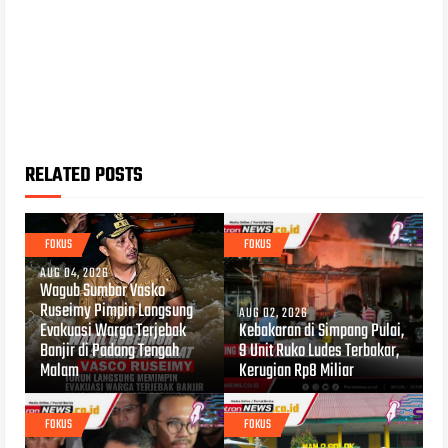
RELATED POSTS
FOKUS
FOKUS
AUG 04, 2026
Wagub Sumbar Vasko
Ruseimy Pimpin Langsung
AUG 02, 2026
Evakuasi Warga Terjebak
Kebakaran di Simpang Pulai,
Banjir di Padang Tengah
9 Unit Ruko Ludes Terbakar,
Malam
Kerugian Rp8 Miliar
FOKUS
FOKUS