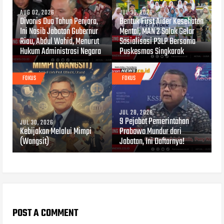
AUG 02, 2026
JUL 30, 2026
Divonis Dua Tahun Penjara,
Bentuk First Aider Kesehatan
Ini Nasib Jabatan Gubernur
Mental, MAN 2 Solok Gelar
Riau, Abdul Wahid, Menurut
Sosialisasi P3LP Bersama
Hukum Administrasi Negara
Puskesmas Singkarak
FOKUS
FOKUS
JUL 28, 2026
9 Pejabat Pemerintahan
JUL 30, 2026
Kebijakan Melalui Mimpi
Prabowo Mundur dari
(Wangsit)
Jabatan, Ini Daftarnya!
POST A COMMENT