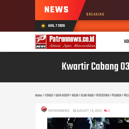
NEWS
BREAKING
AUG, 7 2026
wb_sunny
HO
Kwartir Cabang 03
Home
FOKUS
GAYA HIDUP
NUSA
OLAH RAGA
PERISTIWA
PILKADA
POLI
PATRONNEWS
AUGUST 14, 2025
0