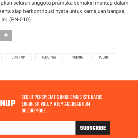
iharapkan seluruh anggota pramuka semakin mantap dalam
erta siap berkontribusi nyata untuk kemajuan bangsa,
ini. (PN-010)
OLAH RAGA
PERISTIWA
PILKADA
POLITIK
SED UT PERSPICIATIS UNDE OMNIS ISTE NATUS
GNUP
ERROR SIT VOLUPTATEM ACCUSANTIUM
DOLOREMQUE.