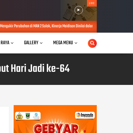
LIVE
N 2 Solok, Kinerja Maidison Dinilai dalam PKKM Kanwil Kemenag Sumbar
AUG 04, 2026
 RAYA
GALLERY
MEGA MENU
ut Hari Jadi ke-64