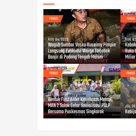
FOKUS
FOKUS
AUG 04, 2026
AUG 02
Wagub Sumbar Vasko Ruseimy Pimpin
Kebaka
Langsung Evakuasi Warga Terjebak
Ruko 
Banjir di Padang Tengah Malam
Miliar
FOKUS
FOKUS
JUL 30, 2026
Bentuk First Aider Kesehatan Mental,
MAN 2 Solok Gelar Sosialisasi P3LP
JUL 30
Bersama Puskesmas Singkarak
Kebij