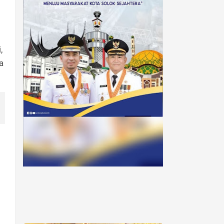
i
,
a