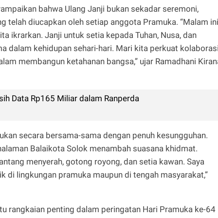
ampaikan bahwa Ulang Janji bukan sekadar seremoni,
 telah diucapkan oleh setiap anggota Pramuka. “Malam in
ita ikrarkan. Janji untuk setia kepada Tuhan, Nusa, dan
dalam kehidupan sehari-hari. Mari kita perkuat kolaborasi
 dalam membangun ketahanan bangsa,” ujar Ramadhani Kiran
lisih Data Rp165 Miliar dalam Ranperda
akukan secara bersama-sama dengan penuh kesungguhan.
g halaman Balaikota Solok menambah suasana khidmat.
tang menyerah, gotong royong, dan setia kawan. Saya
, baik di lingkungan pramuka maupun di tengah masyarakat,”
satu rangkaian penting dalam peringatan Hari Pramuka ke-64