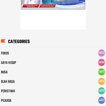
CATEGORIES
FOKUS
(4951)
GAYA HIDUP
(4956)
NUSA
(4877)
OLAH RAGA
(4021)
PERISTIWA
(4578)
PILKADA
(4402)