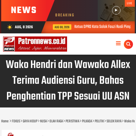
LIVE
NEWS
BREAKING
Ketua DPRD Kota Solok Fauzi Rusli Pimpin 
AUG, 8 2026
wb_sunny
AUG 08, 2026
Wako Hendri dan Wawako Allex
Terima Audiensi Guru, Bahas
Penghentian TPP Sesuai UU ASN
Home
FOKUS
GAYA HIDUP
NUSA
OLAH RAGA
PERISTIWA
PILKADA
POLITIK
SOLOK RAYA
Wako Hen