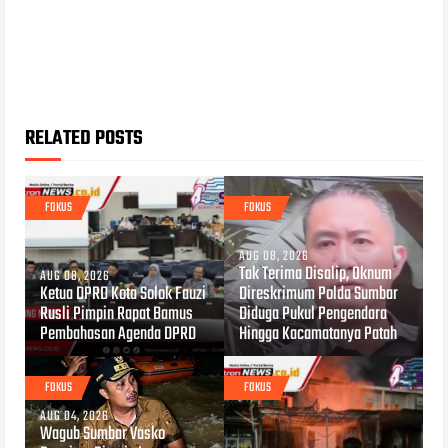
RELATED POSTS
FOKUS
FOKUS
AUG 08, 2026
Tak Terima Disalip, Oknum
AUG 08, 2026
Ketua DPRD Kota Solok Fauzi
Direskrimum Polda Sumbar
Rusli Pimpin Rapat Bamus
Diduga Pukul Pengendara
Pembahasan Agenda DPRD
Hingga Kacamatanya Patah
FOKUS
FOKUS
AUG 04, 2026
Wagub Sumbar Vasko