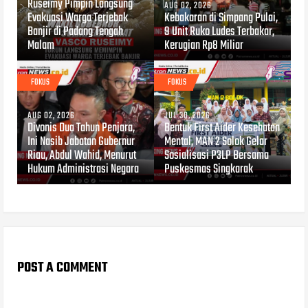
Ruseimy Pimpin Langsung
AUG 02, 2026
Evakuasi Warga Terjebak
Kebakaran di Simpang Pulai,
Banjir di Padang Tengah
9 Unit Ruko Ludes Terbakar,
Malam
Kerugian Rp8 Miliar
FOKUS
FOKUS
AUG 02, 2026
JUL 30, 2026
Divonis Dua Tahun Penjara,
Bentuk First Aider Kesehatan
Ini Nasib Jabatan Gubernur
Mental, MAN 2 Solok Gelar
Riau, Abdul Wahid, Menurut
Sosialisasi P3LP Bersama
Hukum Administrasi Negara
Puskesmas Singkarak
POST A COMMENT