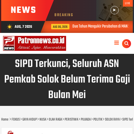
LIVE
NEWS
BREAKING
Dua Tahun Mengukir Perubahan di MAN 2 Solok, Kine
AUG, 7 2026
wb_sunny
AUG 06, 2026
SIPD Terkunci, Seluruh ASN
Pemkab Solok Belum Terima Gaji
Bulan Mei
Home
FOKUS
GAYA HIDUP
NUSA
OLAH RAGA
PERISTIWA
PILKADA
POLITIK
SOLOK RAYA
SIPD Terk