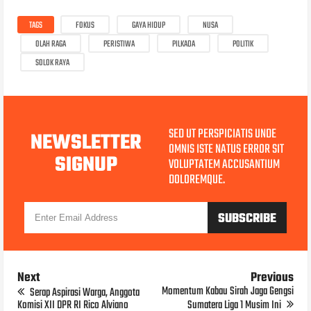
TAGS
FOKUS
GAYA HIDUP
NUSA
OLAH RAGA
PERISTIWA
PILKADA
POLITIK
SOLOK RAYA
SED UT PERSPICIATIS UNDE
NEWSLETTER
OMNIS ISTE NATUS ERROR SIT
SIGNUP
VOLUPTATEM ACCUSANTIUM
DOLOREMQUE.
Next
Previous
Momentum Kabau Sirah Jaga Gengsi
Serap Aspirasi Warga, Anggota
Komisi XII DPR RI Rico Alviano
Sumatera Liga 1 Musim Ini