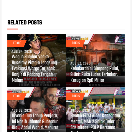
RELATED POSTS
FOKUS
FOKUS
AUG 04, 2026
Wagub Sumbar Vasko
Ruseimy Pimpin Langsung
AUG 02, 2026
Evakuasi Warga Terjebak
Kebakaran di Simpang Pulai,
Banjir di Padang Tengah
9 Unit Ruko Ludes Terbakar,
Malam
Kerugian Rp8 Miliar
FOKUS
FOKUS
AUG 02, 2026
JUL 30, 2026
Divonis Dua Tahun Penjara,
Bentuk First Aider Kesehatan
Ini Nasib Jabatan Gubernur
Mental, MAN 2 Solok Gelar
Riau, Abdul Wahid, Menurut
Sosialisasi P3LP Bersama