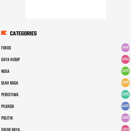
CATEGORIES
FOKUS
(4949)
GAYA HIDUP
(4954)
NUSA
(4875)
OLAH RAGA
(4019)
PERISTIWA
(4576)
PILKADA
(4400)
POLITIK
(4463)
SOLOK RAYA
(4693)