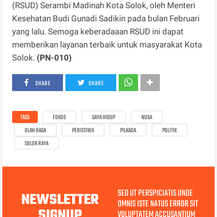
(RSUD) Serambi Madinah Kota Solok, oleh Menteri
Kesehatan Budi Gunadi Sadikin pada bulan Februari
yang lalu. Semoga keberadaaan RSUD ini dapat
memberikan layanan terbaik untuk masyarakat Kota
Solok.
(PN-010)
SHARE
SHARE
TAGS
FOKUS
GAYA HIDUP
NUSA
OLAH RAGA
PERISTIWA
PILKADA
POLITIK
SOLOK RAYA
SED UT PERSPICIATIS UNDE
NEWSLETTER
OMNIS ISTE NATUS ERROR SIT
SIGNUP
VOLUPTATEM ACCUSANTIUM