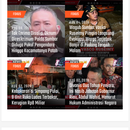
FOKUS
FOKUS
AUG 04, 2026
Wagub Sumbar Vasko
AUG 08, 2026
Tak Terima Disalip, Oknum
Ruseimy Pimpin Langsung
Direskrimum Polda Sumbar
Evakuasi Warga Terjebak
Diduga Pukul Pengendara
Banjir di Padang Tengah
Hingga Kacamatanya Patah
Malam
FOKUS
FOKUS
AUG 02, 2026
Divonis Dua Tahun Penjara,
AUG 02, 2026
Kebakaran di Simpang Pulai,
Ini Nasib Jabatan Gubernur
9 Unit Ruko Ludes Terbakar,
Riau, Abdul Wahid, Menurut
Kerugian Rp8 Miliar
Hukum Administrasi Negara