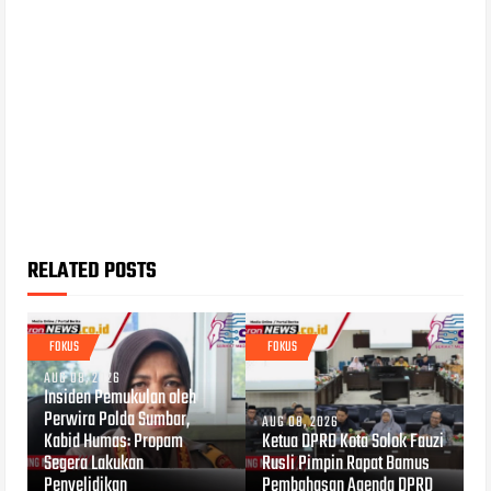
RELATED POSTS
FOKUS
FOKUS
AUG 08, 2026
Insiden Pemukulan oleh
Perwira Polda Sumbar,
AUG 08, 2026
Kabid Humas: Propam
Ketua DPRD Kota Solok Fauzi
Segera Lakukan
Rusli Pimpin Rapat Bamus
Penyelidikan
Pembahasan Agenda DPRD