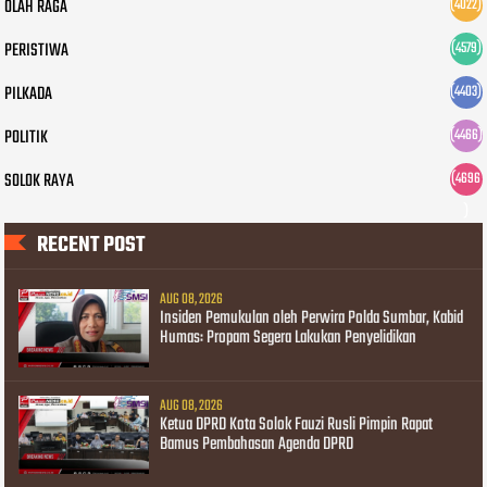
OLAH RAGA
(4022)
PERISTIWA
(4579)
PILKADA
(4403)
POLITIK
(4466)
SOLOK RAYA
(4696
)
RECENT POST
AUG 08, 2026
Insiden Pemukulan oleh Perwira Polda Sumbar, Kabid
Humas: Propam Segera Lakukan Penyelidikan
AUG 08, 2026
Ketua DPRD Kota Solok Fauzi Rusli Pimpin Rapat
Bamus Pembahasan Agenda DPRD