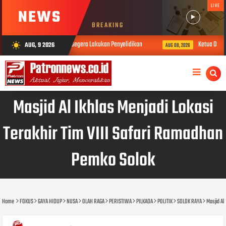
LIVE
NEWS
BREAKING
d Humas: Propam Segera Lakukan Penyelidikan
Ketua DPRD Kota Solok 
AUG, 9 2026
wb_sunny
AUG 08, 2026
Masjid Al Ikhlas Menjadi Lokasi
Terakhir Tim VIII Safari Ramadhan
Pemko Solok
Home
FOKUS
GAYA HIDUP
NUSA
OLAH RAGA
PERISTIWA
PILKADA
POLITIK
SOLOK RAYA
Masjid Al