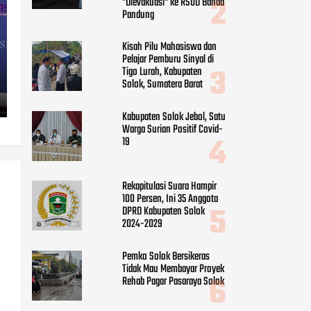
"Dievakuasi" ke RSUD Banda
Pandung
Kisah Pilu Mahasiswa dan
Pelajar Pemburu Sinyal di
Tigo Lurah, Kabupaten
Solok, Sumatera Barat
Kabupaten Solok Jebol, Satu
Warga Surian Positif Covid-
19
Rekapitulasi Suara Hampir
100 Persen, Ini 35 Anggota
DPRD Kabupaten Solok
2024-2029
Pemko Solok Bersikeras
Tidak Mau Membayar Proyek
Rehab Pagar Pasaraya Solok