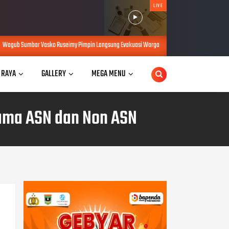
LIVE
my Pimpin Langsung Evakuasi Warga Terjebak Banjir di Padang Tengah Malam
AUG 02,
 RAYA
GALLERY
MEGA MENU
sama ASN dan Non ASN