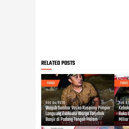
RELATED POSTS
FOKUS
FOKUS
AUG 04, 2026
AUG 02
Wagub Sumbar Vasko Ruseimy Pimpin
Kebaka
Langsung Evakuasi Warga Terjebak
Ruko 
Banjir di Padang Tengah Malam
Miliar