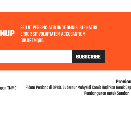
SED UT PERSPICIATIS UNDE OMNIS ISTE NATUS
GNUP
ERROR SIT VOLUPTATEM ACCUSANTIUM
DOLOREMQUE.
Previo
Pidato Perdana di DPRD, Gubernur Mahyeldi Komit Hadirkan Gerak Cep
iapan TMMD
Pembangunan untuk Sumbar