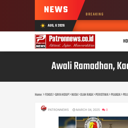
NEWS
BREAKING
AUG, 6 2026
wb_sunny
HO
Awali Ramadhan, Kad
Home
FOKUS
GAYA HIDUP
NUSA
OLAH RAGA
PERISTIWA
PILKADA
POLI
PATRONNEWS
MARCH 04, 2025
0