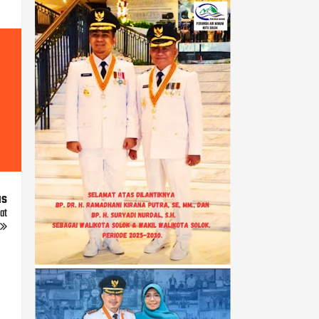
us
at