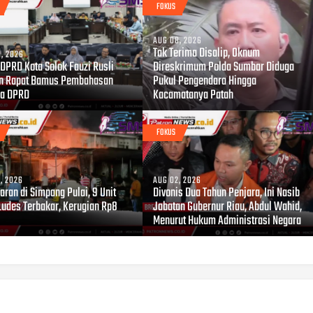
FOKUS
AUG 08, 2026
Tak Terima Disalip, Oknum
, 2026
 DPRD Kota Solok Fauzi Rusli
Direskrimum Polda Sumbar Diduga
n Rapat Bamus Pembahasan
Pukul Pengendara Hingga
a DPRD
Kacamatanya Patah
FOKUS
, 2026
AUG 02, 2026
ran di Simpang Pulai, 9 Unit
Divonis Dua Tahun Penjara, Ini Nasib
Ludes Terbakar, Kerugian Rp8
Jabatan Gubernur Riau, Abdul Wahid,
Menurut Hukum Administrasi Negara