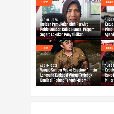
FOKUS
FOKUS
AUG 08, 2026
AUG 08
Insiden Pemukulan oleh Perwira
Ketua
Polda Sumbar, Kabid Humas: Propam
Pimpi
Segera Lakukan Penyelidikan
Agend
FOKUS
FOKUS
AUG 04, 2026
AUG 02
Wagub Sumbar Vasko Ruseimy Pimpin
Kebaka
Langsung Evakuasi Warga Terjebak
Ruko 
Banjir di Padang Tengah Malam
Miliar