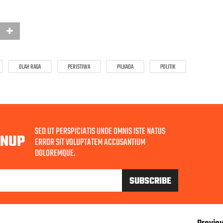
OLAH RAGA
PERISTIWA
PILKADA
POLITIK
SED UT PERSPICIATIS UNDE OMNIS ISTE NATUS
GNUP
ERROR SIT VOLUPTATEM ACCUSANTIUM
DOLOREMQUE.