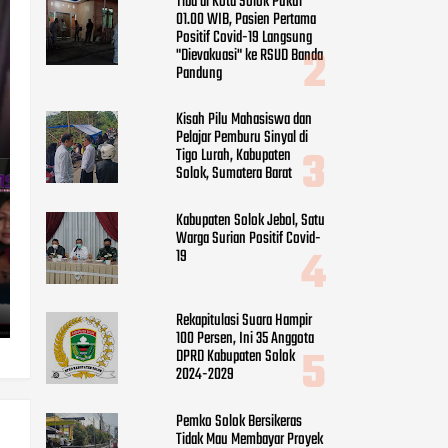
Tiba di Kota Solok Pukul
01.00 WIB, Pasien Pertama
Positif Covid-19 Langsung
"Dievakuasi" ke RSUD Banda
Pandung
Kisah Pilu Mahasiswa dan
Pelajar Pemburu Sinyal di
Tigo Lurah, Kabupaten
Solok, Sumatera Barat
Kabupaten Solok Jebol, Satu
Warga Surian Positif Covid-
19
Rekapitulasi Suara Hampir
100 Persen, Ini 35 Anggota
DPRD Kabupaten Solok
2024-2029
Pemko Solok Bersikeras
Tidak Mau Membayar Proyek