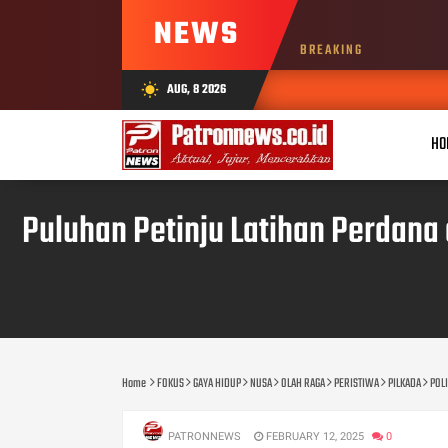
NEWS
BREAKING
AUG, 8 2026
wb_sunny
AUG 
HO
Puluhan Petinju Latihan Perdana
Home
FOKUS
GAYA HIDUP
NUSA
OLAH RAGA
PERISTIWA
PILKADA
POLI
PATRONNEWS
FEBRUARY 12, 2025
0