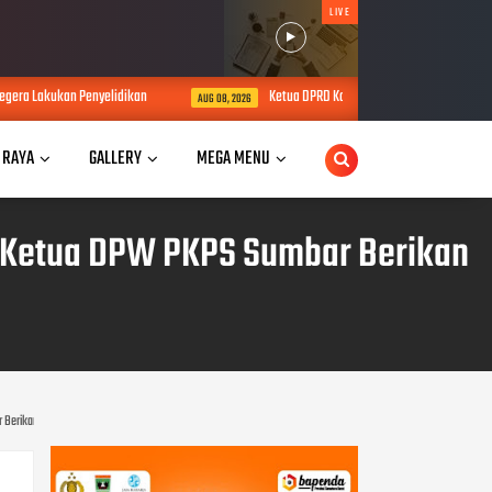
LIVE
an Penyelidikan
Ketua DPRD Kota Solok Fauzi Rusli Pimpin Rapat Bam
AUG 08, 2026
 RAYA
GALLERY
MEGA MENU
C, Ketua DPW PKPS Sumbar Berikan
 Berikan Motivasi