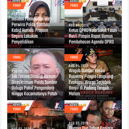
FOKUS
FOKUS
AUG 08, 2026
Insiden Pemukulan oleh
Perwira Polda Sumbar,
AUG 08, 2026
Kabid Humas: Propam
Ketua DPRD Kota Solok Fauzi
Segera Lakukan
Rusli Pimpin Rapat Bamus
Penyelidikan
Pembahasan Agenda DPRD
FOKUS
FOKUS
AUG 04, 2026
Wagub Sumbar Vasko
AUG 08, 2026
Tak Terima Disalip, Oknum
Ruseimy Pimpin Langsung
Direskrimum Polda Sumbar
Evakuasi Warga Terjebak
Diduga Pukul Pengendara
Banjir di Padang Tengah
Hingga Kacamatanya Patah
Malam
FOKUS
FOKUS
AUG 02, 2026
Divonis Dua Tahun Penjara,