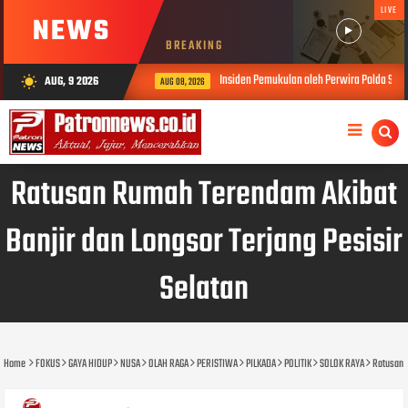
LIVE
NEWS
BREAKING
Insiden Pemukulan oleh Perwira Polda Sumbar, Kabid Hum
AUG, 9 2026
wb_sunny
AUG 08, 2026
Ratusan Rumah Terendam Akibat
Banjir dan Longsor Terjang Pesisir
Selatan
Home
FOKUS
GAYA HIDUP
NUSA
OLAH RAGA
PERISTIWA
PILKADA
POLITIK
SOLOK RAYA
Ratusan R