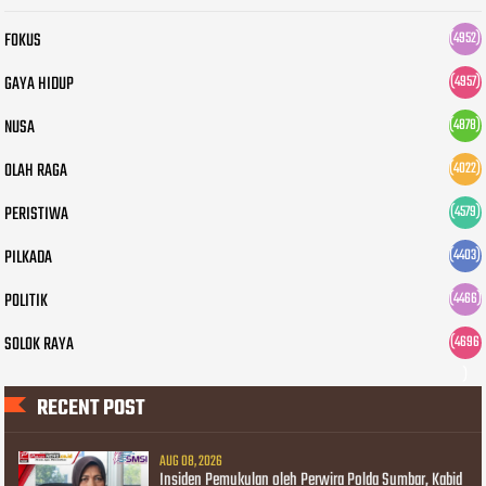
FOKUS
(4952)
GAYA HIDUP
(4957)
NUSA
(4878)
OLAH RAGA
(4022)
PERISTIWA
(4579)
PILKADA
(4403)
POLITIK
(4466)
SOLOK RAYA
(4696
)
RECENT POST
AUG 08, 2026
Insiden Pemukulan oleh Perwira Polda Sumbar, Kabid