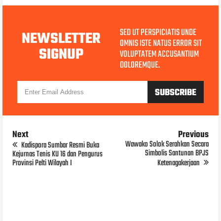
SED UT PERSPICIATIS UNDE
NEWSLETTER
OMNIS ISTE NATUS ERROR SIT
SIGNUP
VOLUPTATEM ACCUSANTIUM
DOLOREMQUE.
Next
Previous
Wawako Solok Serahkan Secara
Kadispora Sumbar Resmi Buka
Simbolis Santunan BPJS
Kejurnas Tenis KU 16 dan Pengurus
Provinsi Pelti Wilayah I
Ketenagakerjaan