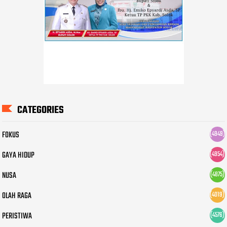
CATEGORIES
FOKUS
(4949)
GAYA HIDUP
(4954)
NUSA
(4875)
OLAH RAGA
(4019)
PERISTIWA
(4576)