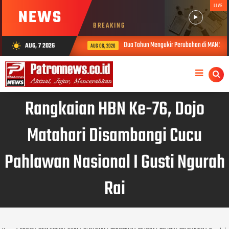
LIVE
NEWS
BREAKING
Dua Tahun Mengukir Perubahan di MAN 2 Solok, Ki
AUG, 7 2026
wb_sunny
AUG 06, 2026
Rangkaian HBN Ke-76, Dojo
Matahari Disambangi Cucu
Pahlawan Nasional I Gusti Ngurah
Rai