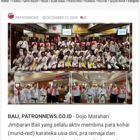
Home
FOKUS
GAYA HIDUP
NUSA
OLAH RAGA
PERISTIWA
PILKADA
POLITIK
SOLOK RAYA
Rangkaian
PATRONNEWS
DECEMBER 21, 2024
0
BALI, PATRONNEWS.CO.ID
- Dojo Matahari
Jimbaran Bali yang selalu aktiv membina para kohai
(murid-red) karateka usia dini, pra remaja dan