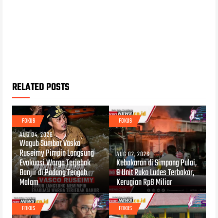
RELATED POSTS
FOKUS
FOKUS
AUG 04, 2026
Wagub Sumbar Vasko
Ruseimy Pimpin Langsung
AUG 02, 2026
Evakuasi Warga Terjebak
Kebakaran di Simpang Pulai,
Banjir di Padang Tengah
9 Unit Ruko Ludes Terbakar,
Malam
Kerugian Rp8 Miliar
FOKUS
FOKUS