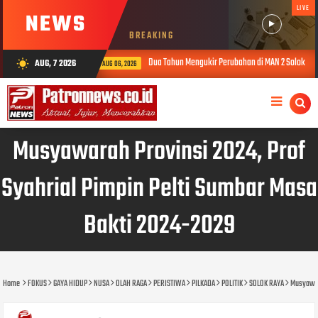
LIVE
NEWS
BREAKING
Dua Tahun Mengukir Perubahan di MAN 2 Solok, Kinerja Maidison Dinilai dalam PKKM
AUG, 7 2026
wb_sunny
, 2026
Musyawarah Provinsi 2024, Prof
Syahrial Pimpin Pelti Sumbar Masa
Bakti 2024-2029
Home
FOKUS
GAYA HIDUP
NUSA
OLAH RAGA
PERISTIWA
PILKADA
POLITIK
SOLOK RAYA
Musyawara