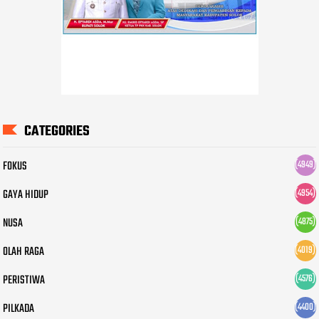
CATEGORIES
FOKUS
(4949)
GAYA HIDUP
(4954)
NUSA
(4875)
OLAH RAGA
(4019)
PERISTIWA
(4576)
PILKADA
(4400)