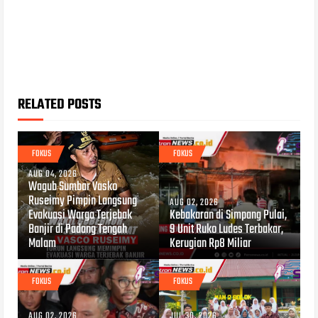
RELATED POSTS
FOKUS
FOKUS
AUG 04, 2026
Wagub Sumbar Vasko
Ruseimy Pimpin Langsung
AUG 02, 2026
Evakuasi Warga Terjebak
Kebakaran di Simpang Pulai,
Banjir di Padang Tengah
9 Unit Ruko Ludes Terbakar,
Malam
Kerugian Rp8 Miliar
FOKUS
FOKUS
AUG 02, 2026
JUL 30, 2026