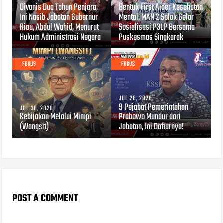
Divonis Dua Tahun Penjara,
Bentuk First Aider Kesehatan
Ini Nasib Jabatan Gubernur
Mental, MAN 2 Solok Gelar
Riau, Abdul Wahid, Menurut
Sosialisasi P3LP Bersama
Hukum Administrasi Negara
Puskesmas Singkarak
FOKUS
FOKUS
JUL 28, 2026
9 Pejabat Pemerintahan
JUL 30, 2026
Kebijakan Melalui Mimpi
Prabowo Mundur dari
(Wangsit)
Jabatan, Ini Daftarnya!
POST A COMMENT