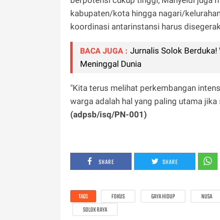
kabupaten/kota hingga nagari/kelurahan 
koordinasi antarinstansi harus diseger
Jurnalis Solok Berduka! 
BACA JUGA :
Meninggal Dunia
"Kita terus melihat perkembangan inten
warga adalah hal yang paling utama jika
(adpsb/isq/PN-001)
SHARE
SHARE
TAGS
FOKUS
GAYA HIDUP
NUSA
SOLOK RAYA