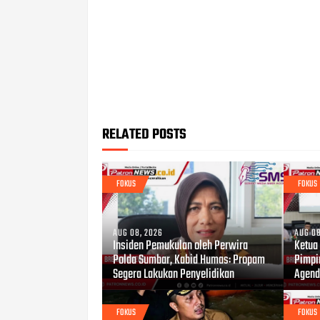
RELATED POSTS
FOKUS
FOKUS
AUG 08, 2026
AUG 08
Insiden Pemukulan oleh Perwira
Ketua
Polda Sumbar, Kabid Humas: Propam
Pimpi
Segera Lakukan Penyelidikan
Agend
FOKUS
FOKUS