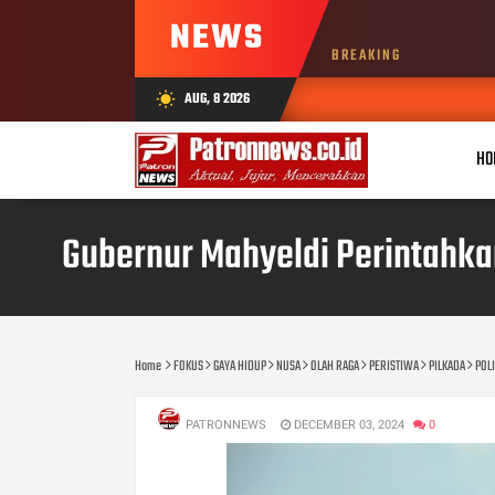
NEWS
BREAKING
AUG, 8 2026
wb_sunny
HO
Gubernur Mahyeldi Perintahka
Home
FOKUS
GAYA HIDUP
NUSA
OLAH RAGA
PERISTIWA
PILKADA
POLI
PATRONNEWS
DECEMBER 03, 2024
0