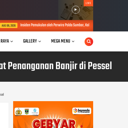
LIVE
an oleh Perwira Polda Sumbar, Kabid Humas: Propam Segera Lakukan Penyelidikan
A
 RAYA
GALLERY
MEGA MENU
t Penanganan Banjir di Pessel
ssel