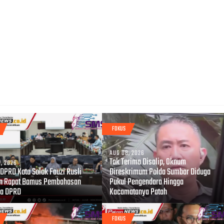
FOKUS
AUG 08, 2026
Tak Terima Disalip, Oknum
, 2026
 DPRD Kota Solok Fauzi Rusli
Direskrimum Polda Sumbar Diduga
n Rapat Bamus Pembahasan
Pukul Pengendara Hingga
a DPRD
Kacamatanya Patah
FOKUS