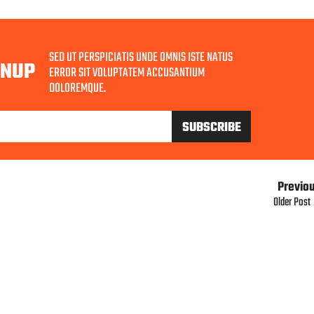
SED UT PERSPICIATIS UNDE OMNIS ISTE NATUS
GNUP
ERROR SIT VOLUPTATEM ACCUSANTIUM
DOLOREMQUE.
Previo
Older Post