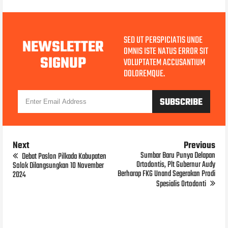
SED UT PERSPICIATIS UNDE
NEWSLETTER
OMNIS ISTE NATUS ERROR SIT
SIGNUP
VOLUPTATEM ACCUSANTIUM
DOLOREMQUE.
Next
Previous
Sumbar Baru Punya Delapan
Debat Paslon Pilkada Kabupaten
Ortodontis, Plt Gubernur Audy
Solok Dilangsungkan 10 November
Berharap FKG Unand Segerakan Prodi
2024
Spesialis Ortodonti