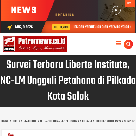
LIVE
NEWS
BREAKING
Insiden Pemukulan oleh Perwira Polda Sumbar, Kabid
AUG, 9 2026
wb_sunny
AUG 08, 2026
Survei Terbaru Liberte Institute,
NC-LM Ungguli Petahana di Pilkada
Kota Solok
Home
FOKUS
GAYA HIDUP
NUSA
OLAH RAGA
PERISTIWA
PILKADA
POLITIK
SOLOK RAYA
Survei Te