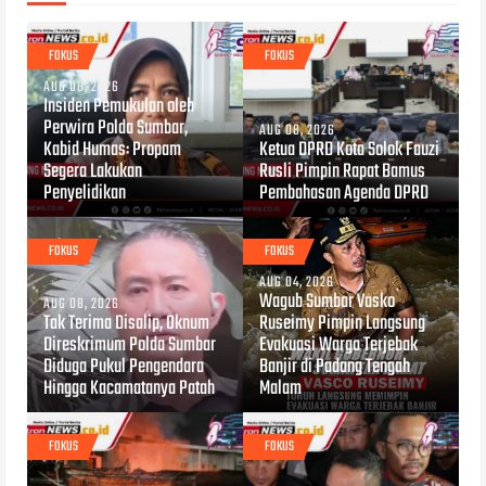
FOKUS
FOKUS
AUG 08, 2026
Insiden Pemukulan oleh
Perwira Polda Sumbar,
AUG 08, 2026
Kabid Humas: Propam
Ketua DPRD Kota Solok Fauzi
Segera Lakukan
Rusli Pimpin Rapat Bamus
Penyelidikan
Pembahasan Agenda DPRD
FOKUS
FOKUS
AUG 04, 2026
Wagub Sumbar Vasko
AUG 08, 2026
Tak Terima Disalip, Oknum
Ruseimy Pimpin Langsung
Direskrimum Polda Sumbar
Evakuasi Warga Terjebak
Diduga Pukul Pengendara
Banjir di Padang Tengah
Hingga Kacamatanya Patah
Malam
FOKUS
FOKUS