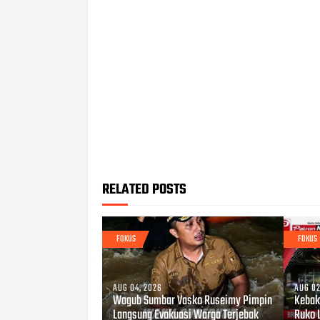
RELATED POSTS
FOKUS
FOKUS
AUG 04, 2026
AUG 02
Wagub Sumbar Vasko Ruseimy Pimpin
Kebaka
Langsung Evakuasi Warga Terjebak
Ruko 