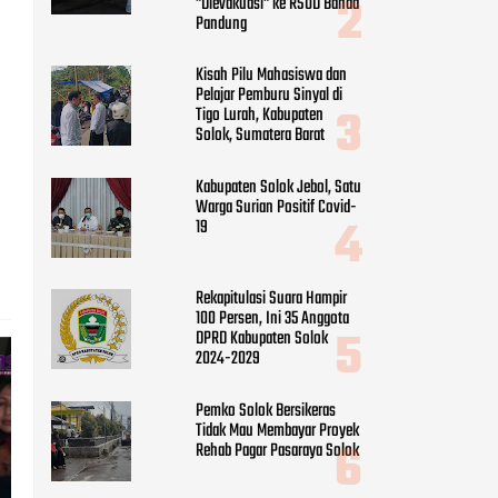
"Dievakuasi" ke RSUD Banda
Pandung
Kisah Pilu Mahasiswa dan
Pelajar Pemburu Sinyal di
Tigo Lurah, Kabupaten
Solok, Sumatera Barat
Kabupaten Solok Jebol, Satu
Warga Surian Positif Covid-
19
Rekapitulasi Suara Hampir
100 Persen, Ini 35 Anggota
DPRD Kabupaten Solok
2024-2029
Pemko Solok Bersikeras
Tidak Mau Membayar Proyek
Rehab Pagar Pasaraya Solok