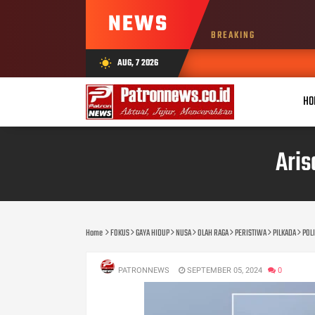
NEWS
BREAKING
AUG, 7 2026
wb_sunny
HO
Aris
Home
FOKUS
GAYA HIDUP
NUSA
OLAH RAGA
PERISTIWA
PILKADA
POLI
PATRONNEWS
SEPTEMBER 05, 2024
0