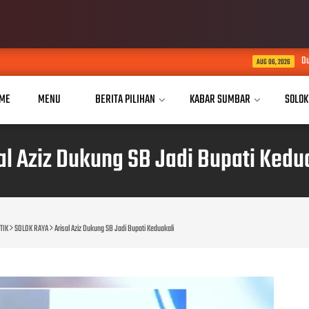
Dua Tahun Mengukir Perubaha
AUG 06, 2026
ME
MENU
BERITA PILIHAN
KABAR SUMBAR
SOLOK
al Aziz Dukung SB Jadi Bupati Kedu
TIK
SOLOK RAYA
Arisal Aziz Dukung SB Jadi Bupati Keduakali