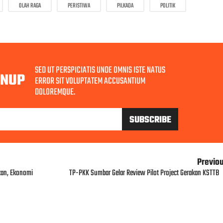
OLAH RAGA
PERISTIWA
PILKADA
POLITIK
SED UT PERSPICIATIS UNDE OMNIS ISTE NATUS
GNUP
ERROR SIT VOLUPTATEM ACCUSANTIUM
DOLOREMQUE.
Previo
kan, Ekonomi
TP-PKK Sumbar Gelar Review Pilot Project Gerakan KSTTB