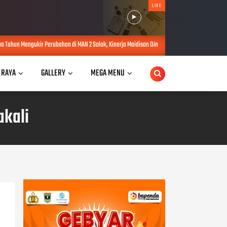
LIVE
n di MAN 2 Solok, Kinerja Maidison Dinilai dalam PKKM Kanwil Kemenag Sumbar
AUG 0
 RAYA
GALLERY
MEGA MENU
akali