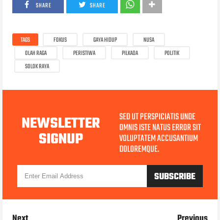
SHARE
SHARE
TAGS
FOKUS
GAYA HIDUP
NUSA
OLAH RAGA
PERISTIWA
PILKADA
POLITIK
SOLOK RAYA
SED UT PERSPICIATIS UNDE
NEWSLETTER
OMNIS ISTE NATUS ERROR SIT
SIGNUP
VOLUPTATEM ACCUSANTIUM
DOLOREMQUE.
Next
Previous