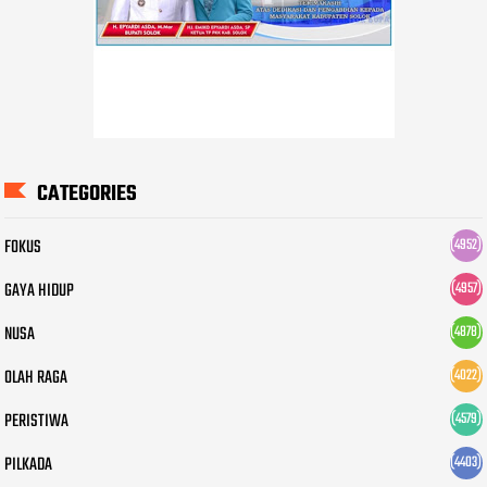
CATEGORIES
FOKUS
(4952)
GAYA HIDUP
(4957)
NUSA
(4878)
OLAH RAGA
(4022)
PERISTIWA
(4579)
PILKADA
(4403)