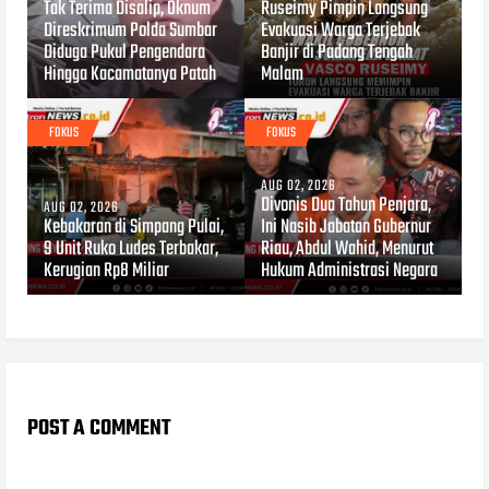
Tak Terima Disalip, Oknum
Ruseimy Pimpin Langsung
Direskrimum Polda Sumbar
Evakuasi Warga Terjebak
Diduga Pukul Pengendara
Banjir di Padang Tengah
Hingga Kacamatanya Patah
Malam
FOKUS
FOKUS
AUG 02, 2026
Divonis Dua Tahun Penjara,
AUG 02, 2026
Kebakaran di Simpang Pulai,
Ini Nasib Jabatan Gubernur
9 Unit Ruko Ludes Terbakar,
Riau, Abdul Wahid, Menurut
Kerugian Rp8 Miliar
Hukum Administrasi Negara
POST A COMMENT