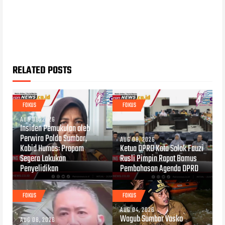
RELATED POSTS
FOKUS
FOKUS
AUG 08, 2026
Insiden Pemukulan oleh
Perwira Polda Sumbar,
AUG 08, 2026
Kabid Humas: Propam
Ketua DPRD Kota Solok Fauzi
Segera Lakukan
Rusli Pimpin Rapat Bamus
Penyelidikan
Pembahasan Agenda DPRD
FOKUS
FOKUS
AUG 04, 2026
Wagub Sumbar Vasko
AUG 08, 2026