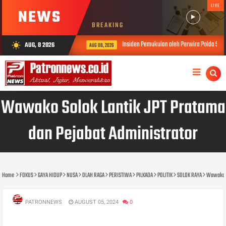
LIVE
NEWS
BREAKING
Insiden Pemukulan oleh Perwira Polda Sumbar, Kabi
AUG, 8 2026
wb_sunny
AUG 08, 2026
Wawako Solok Lantik JPT Pratama
dan Pejabat Administrator
Home
FOKUS
GAYA HIDUP
NUSA
OLAH RAGA
PERISTIWA
PILKADA
POLITIK
SOLOK RAYA
Wawako S
PATRONNEWS
AUGUST 05, 2024
0