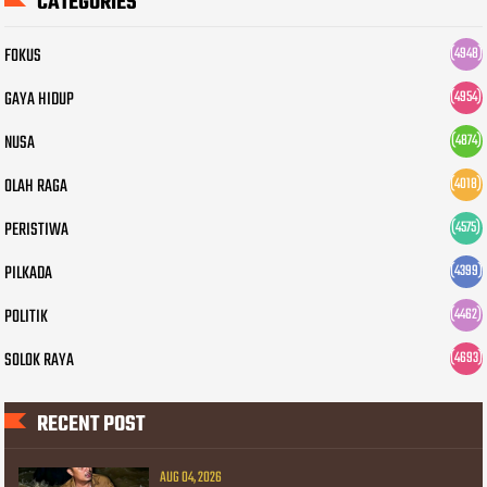
CATEGORIES
FOKUS
(4948)
GAYA HIDUP
(4954)
NUSA
(4874)
OLAH RAGA
(4018)
PERISTIWA
(4575)
PILKADA
(4399)
POLITIK
(4462)
SOLOK RAYA
(4693)
RECENT POST
AUG 04, 2026