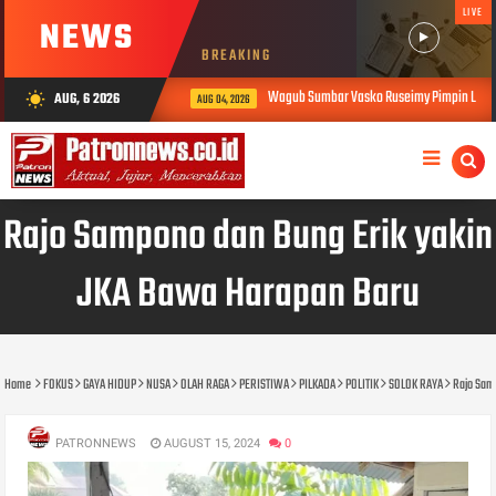
LIVE
NEWS
BREAKING
Wagub Sumbar Vasko Ruseimy Pimpin Langsung Ev
AUG, 6 2026
wb_sunny
AUG 04, 2026
Rajo Sampono dan Bung Erik yakin
JKA Bawa Harapan Baru
Home
FOKUS
GAYA HIDUP
NUSA
OLAH RAGA
PERISTIWA
PILKADA
POLITIK
SOLOK RAYA
Rajo Sam
PATRONNEWS
AUGUST 15, 2024
0