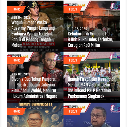
FOKUS
FOKUS
AUG 04, 2026
Wagub Sumbar Vasko
Ruseimy Pimpin Langsung
AUG 02, 2026
Evakuasi Warga Terjebak
Kebakaran di Simpang Pulai,
Banjir di Padang Tengah
9 Unit Ruko Ludes Terbakar,
Malam
Kerugian Rp8 Miliar
FOKUS
FOKUS
AUG 02, 2026
JUL 30, 2026
Divonis Dua Tahun Penjara,
Bentuk First Aider Kesehatan
Ini Nasib Jabatan Gubernur
Mental, MAN 2 Solok Gelar
Riau, Abdul Wahid, Menurut
Sosialisasi P3LP Bersama
Hukum Administrasi Negara
Puskesmas Singkarak
FOKUS
FOKUS