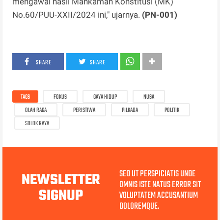
mengawal hasil Mahkamah Konstitusi (MK)
No.60/PUU-XXII/2024 ini," ujarnya.
(PN-001)
SHARE
SHARE
TAGS
FOKUS
GAYA HIDUP
NUSA
OLAH RAGA
PERISTIWA
PILKADA
POLITIK
SOLOK RAYA
SED UT PERSPICIATIS UNDE
NEWSLETTER
OMNIS ISTE NATUS ERROR SIT
SIGNUP
VOLUPTATEM ACCUSANTIUM
DOLOREMQUE.