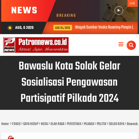
LIVE
NEWS
BREAKING
Wagub Sumbar Vasko Ruseimy Pimpin Langsung Ev
AUG, 6 2026
wb_sunny
AUG 04, 2026
Bawaslu Kota Solok Gelar
Sosialisasi Pengawasan
Partisipatif Pilkada 2024
Home
FOKUS
GAYA HIDUP
NUSA
OLAH RAGA
PERISTIWA
PILKADA
POLITIK
SOLOK RAYA
Bawaslu K