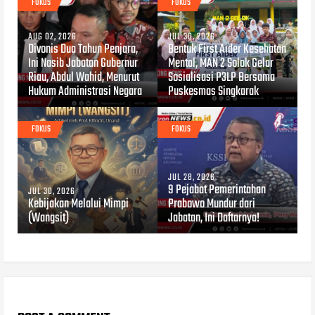
FOKUS
FOKUS
AUG 02, 2026
JUL 30, 2026
Divonis Dua Tahun Penjara,
Bentuk First Aider Kesehatan
Ini Nasib Jabatan Gubernur
Mental, MAN 2 Solok Gelar
Riau, Abdul Wahid, Menurut
Sosialisasi P3LP Bersama
Hukum Administrasi Negara
Puskesmas Singkarak
FOKUS
FOKUS
JUL 28, 2026
9 Pejabat Pemerintahan
JUL 30, 2026
Kebijakan Melalui Mimpi
Prabowo Mundur dari
(Wangsit)
Jabatan, Ini Daftarnya!