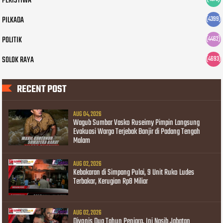
PERISTIWA
PILKADA
(4399)
POLITIK
(4462)
SOLOK RAYA
(4693)
RECENT POST
AUG 04, 2026
Wagub Sumbar Vasko Ruseimy Pimpin Langsung
Evakuasi Warga Terjebak Banjir di Padang Tengah
Malam
AUG 02, 2026
Kebakaran di Simpang Pulai, 9 Unit Ruko Ludes
Terbakar, Kerugian Rp8 Miliar
AUG 02, 2026
Divonis Dua Tahun Penjara, Ini Nasib Jabatan