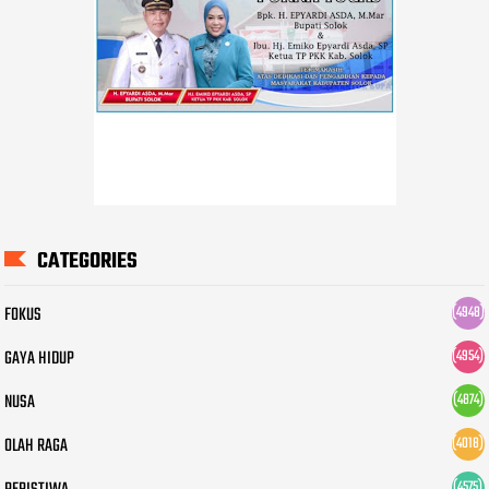
CATEGORIES
FOKUS
(4948)
GAYA HIDUP
(4954)
NUSA
(4874)
OLAH RAGA
(4018)
(4575)