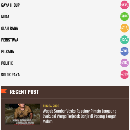
GAYA HIDUP
(4954)
NUSA
(4874)
OLAH RAGA
(4018)
PERISTIWA
(4575)
PILKADA
(4399)
POLITIK
(4462)
SOLOK RAYA
(4693)
RECENT POST
AUG 04, 2026
Wagub Sumbar Vasko Ruseimy Pimpin Langsung
Evakuasi Warga Terjebak Banjir di Padang Tengah
Malam