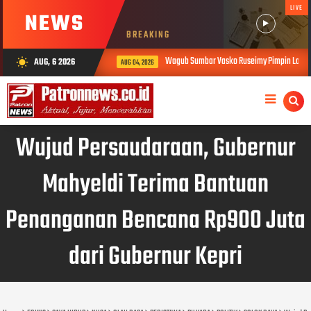
LIVE
NEWS
BREAKING
Wagub Sumbar Vasko Ruseimy Pimpin Langsung Evakuasi W
AUG, 6 2026
wb_sunny
AUG 04, 2026
Wujud Persaudaraan, Gubernur
Mahyeldi Terima Bantuan
Penanganan Bencana Rp900 Juta
dari Gubernur Kepri