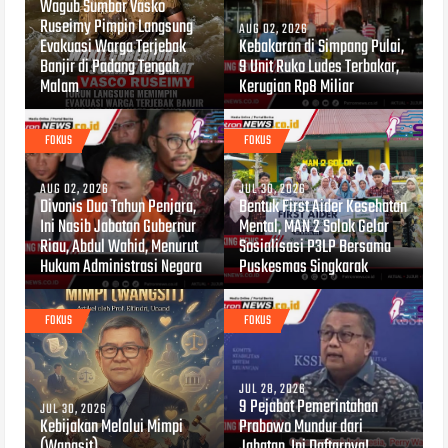
Wagub Sumbar Vasko
Ruseimy Pimpin Langsung
AUG 02, 2026
Evakuasi Warga Terjebak
Kebakaran di Simpang Pulai,
Banjir di Padang Tengah
9 Unit Ruko Ludes Terbakar,
Malam
Kerugian Rp8 Miliar
FOKUS
FOKUS
AUG 02, 2026
JUL 30, 2026
Divonis Dua Tahun Penjara,
Bentuk First Aider Kesehatan
Ini Nasib Jabatan Gubernur
Mental, MAN 2 Solok Gelar
Riau, Abdul Wahid, Menurut
Sosialisasi P3LP Bersama
Hukum Administrasi Negara
Puskesmas Singkarak
FOKUS
FOKUS
JUL 28, 2026
9 Pejabat Pemerintahan
JUL 30, 2026
Kebijakan Melalui Mimpi
Prabowo Mundur dari
(Wangsit)
Jabatan, Ini Daftarnya!