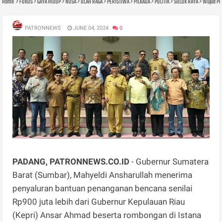
Home
FOKUS
GAYA HIDUP
NUSA
OLAH RAGA
PERISTIWA
PILKADA
POLITIK
SOLOK RAYA
Wujud Pe
PATRONNEWS
JUNE 04, 2024
0
PADANG, PATRONNEWS.CO.ID
- Gubernur Sumatera
Barat (Sumbar), Mahyeldi Ansharullah menerima
penyaluran bantuan penanganan bencana senilai
Rp900 juta lebih dari Gubernur Kepulauan Riau
(Kepri) Ansar Ahmad beserta rombongan di Istana