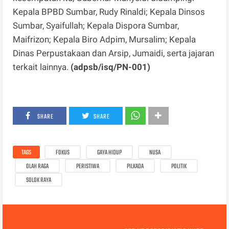
Kepala BPBD Sumbar, Rudy Rinaldi; Kepala Dinsos
Sumbar, Syaifullah; Kepala Dispora Sumbar,
Maifrizon; Kepala Biro Adpim, Mursalim; Kepala
Dinas Perpustakaan dan Arsip, Jumaidi, serta jajaran
terkait lainnya.
(adpsb/isq/PN-001)
SHARE
SHARE
TAGS
FOKUS
GAYA HIDUP
NUSA
OLAH RAGA
PERISTIWA
PILKADA
POLITIK
SOLOK RAYA