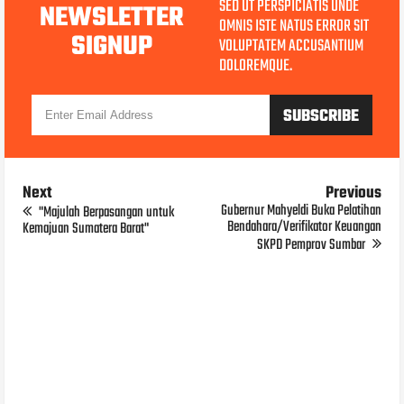
SED UT PERSPICIATIS UNDE
NEWSLETTER
OMNIS ISTE NATUS ERROR SIT
SIGNUP
VOLUPTATEM ACCUSANTIUM
DOLOREMQUE.
Next
Previous
Gubernur Mahyeldi Buka Pelatihan
"Majulah Berpasangan untuk
Bendahara/Verifikator Keuangan
Kemajuan Sumatera Barat"
SKPD Pemprov Sumbar