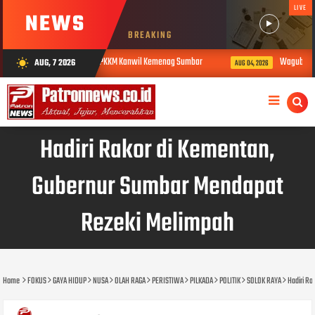
LIVE
NEWS
BREAKING
ison Dinilai dalam PKKM Kanwil Kemenag Sumbar
Wagub Sumbar Vasko Ru
AUG, 7 2026
wb_sunny
AUG 04, 2026
Hadiri Rakor di Kementan,
Gubernur Sumbar Mendapat
Rezeki Melimpah
Home
FOKUS
GAYA HIDUP
NUSA
OLAH RAGA
PERISTIWA
PILKADA
POLITIK
SOLOK RAYA
Hadiri R