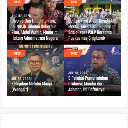
FOKUS
FOKUS
AUG 02, 2026
JUL 30, 2026
Divonis Dua Tahun Penjara,
Bentuk First Aider Kesehatan
Ini Nasib Jabatan Gubernur
Mental, MAN 2 Solok Gelar
Riau, Abdul Wahid, Menurut
Sosialisasi P3LP Bersama
Hukum Administrasi Negara
Puskesmas Singkarak
FOKUS
FOKUS
JUL 28, 2026
9 Pejabat Pemerintahan
JUL 30, 2026
Kebijakan Melalui Mimpi
Prabowo Mundur dari
(Wangsit)
Jabatan, Ini Daftarnya!