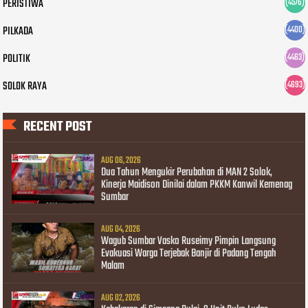
PERISTIWA
(4576)
PILKADA
(4400)
POLITIK
(4463)
SOLOK RAYA
(4693)
RECENT POST
AUG 06, 2026
Dua Tahun Mengukir Perubahan di MAN 2 Solok,
Kinerja Maidison Dinilai dalam PKKM Kanwil Kemenag
Sumbar
AUG 04, 2026
Wagub Sumbar Vasko Ruseimy Pimpin Langsung
Evakuasi Warga Terjebak Banjir di Padang Tengah
Malam
AUG 02, 2026