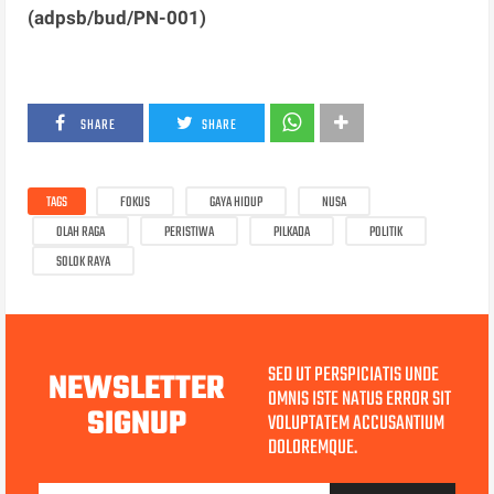
(adpsb/bud/PN-001)
SHARE
SHARE
TAGS
FOKUS
GAYA HIDUP
NUSA
OLAH RAGA
PERISTIWA
PILKADA
POLITIK
SOLOK RAYA
SED UT PERSPICIATIS UNDE
NEWSLETTER
OMNIS ISTE NATUS ERROR SIT
SIGNUP
VOLUPTATEM ACCUSANTIUM
DOLOREMQUE.