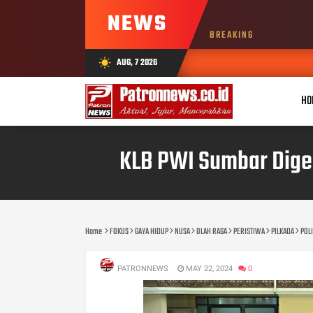
NEWS
BREAKING
AUG, 7 2026
wb_sunny
HO
KLB PWI Sumbar Dige
Home
FOKUS
GAYA HIDUP
NUSA
OLAH RAGA
PERISTIWA
PILKADA
POLI
PATRONNEWS
MAY 22, 2024
0