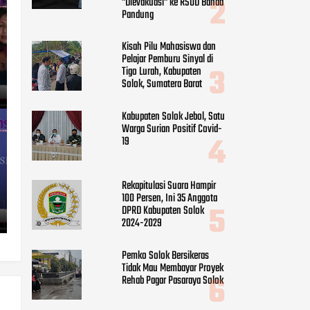
"Dievakuasi" ke RSUD Banda
Pandung
Kisah Pilu Mahasiswa dan
Pelajar Pemburu Sinyal di
Tigo Lurah, Kabupaten
Solok, Sumatera Barat
Kabupaten Solok Jebol, Satu
Warga Surian Positif Covid-
19
Rekapitulasi Suara Hampir
100 Persen, Ini 35 Anggota
DPRD Kabupaten Solok
2024-2029
Pemko Solok Bersikeras
Tidak Mau Membayar Proyek
Rehab Pagar Pasaraya Solok