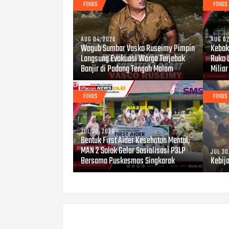
FOKUS
FOKUS
AUG 04, 2026
AUG 02
Wagub Sumbar Vasko Ruseimy Pimpin
Kebaka
Langsung Evakuasi Warga Terjebak
Ruko 
Banjir di Padang Tengah Malam
Miliar
FOKUS
FOKUS
JUL 30, 2026
Bentuk First Aider Kesehatan Mental,
MAN 2 Solok Gelar Sosialisasi P3LP
JUL 30
Bersama Puskesmas Singkarak
Kebij