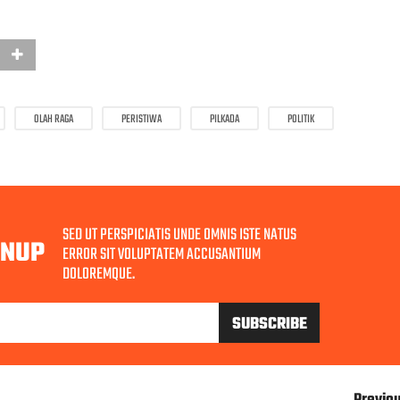
OLAH RAGA
PERISTIWA
PILKADA
POLITIK
SED UT PERSPICIATIS UNDE OMNIS ISTE NATUS
GNUP
ERROR SIT VOLUPTATEM ACCUSANTIUM
DOLOREMQUE.