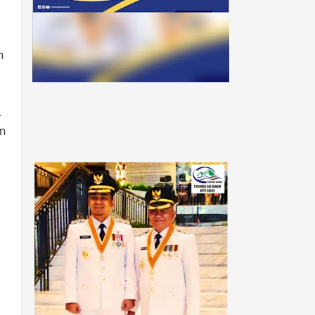
n
.
an