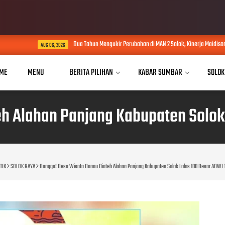
Dua Tahun Mengukir Perubahan di MAN 2 Solok, Kinerja Maidison Dinilai da
AUG 06, 2026
ME
MENU
BERITA PILIHAN
KABAR SUMBAR
SOLOK
h Alahan Panjang Kabupaten Solok
TIK
SOLOK RAYA
Bangga! Desa Wisata Danau Diateh Alahan Panjang Kabupaten Solok Lolos 100 Besar ADWI