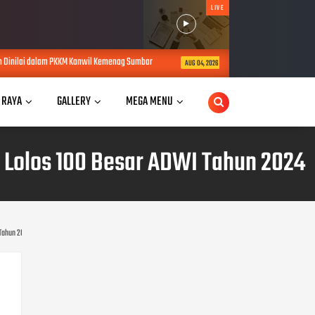
LIVE
lam PKKM Kanwil Kemenag Sumbar
Wagub Sumbar Vasko Ruseimy Pimpin L
AUG 04, 2026
 RAYA
GALLERY
MEGA MENU
 Lolos 100 Besar ADWI Tahun 2024
 Tahun 2024