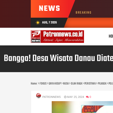
NEWS
BREAKING
AUG, 7 2026
wb_sunny
HO
Bangga! Desa Wisata Danau Diate
Home
FOKUS
GAYA HIDUP
NUSA
OLAH RAGA
PERISTIWA
PILKADA
POLI
PATRONNEWS
MAY 25, 2024
0