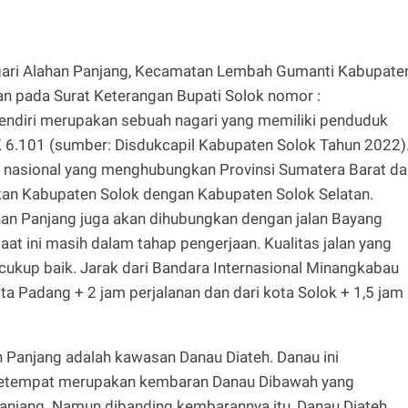
gari Alahan Panjang, Kecamatan Lembah Gumanti Kabupate
kan pada Surat Keterangan Bupati Solok nomor :
endiri merupakan sebuah nagari yang memiliki penduduk
K 6.101 (sumber: Disdukcapil Kabupaten Solok Tahun 2022)
tas nasional yang menghubungkan Provinsi Sumatera Barat d
an Kabupaten Solok dengan Kabupaten Solok Selatan.
ahan Panjang juga akan dihubungkan dengan jalan Bayang
saat ini masih dalam tahap pengerjaan. Kualitas jalan yang
cukup baik. Jarak dari Bandara Internasional Minangkabau
ota Padang + 2 jam perjalanan dan dari kota Solok + 1,5 jam
n Panjang adalah kawasan Danau Diateh. Danau ini
setempat merupakan kembaran Danau Dibawah yang
 Panjang. Namun dibanding kembarannya itu, Danau Diateh