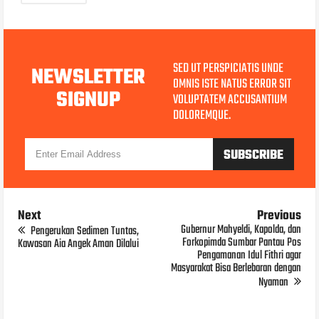
SED UT PERSPICIATIS UNDE
NEWSLETTER
OMNIS ISTE NATUS ERROR SIT
SIGNUP
VOLUPTATEM ACCUSANTIUM
DOLOREMQUE.
Next
Previous
Gubernur Mahyeldi, Kapolda, dan
Pengerukan Sedimen Tuntas,
Forkopimda Sumbar Pantau Pos
Kawasan Aia Angek Aman Dilalui
Pengamanan Idul Fithri agar
Masyarakat Bisa Berlebaran dengan
Nyaman