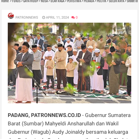
Home
FOKUS
GAYA HIDUP
NUSA
OLAH RAGA
PERISTIWA
PILKADA
POLITIK
SOLOK RAYA
Shalat I
PATRONNEWS
APRIL 11, 2024
0
PADANG, PATRONNEWS.CO.ID
- Gubernur Sumatera
Barat (Sumbar) Mahyeldi Ansharullah dan Wakil
Gubernur (Wagub) Audy Joinaldy bersama keluarga