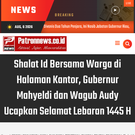
LIVE
NEWS
BREAKING
Divonis Dua Tahun Penjara, Ini Nasib Jabatan Gubernur Riau, Abdul Wahid, Menurut Hukum A
AUG, 6 2026
wb_sunny
Shalat Id Bersama Warga di
Halaman Kantor, Gubernur
Mahyeldi dan Wagub Audy
Ucapkan Selamat Lebaran 1445 H