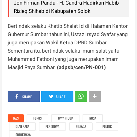
Jon Firman Pandu - H. Candra Hadirkan Habib
Rizieq Shihab di Kabupaten Solok
Bertindak selaku Khatib Shalat Id di Halaman Kantor
Gubernur Sumbar tahun ini, Ustaz Irsyad Syafar yang
juga merupakan Wakil Ketua DPRD Sumbar.
Sementara itu, bertindak selaku imam salat yaitu
Muhammad Fathoni yang juga merupakan imam
Masjid Raya Sumbar.
(adpsb/cen/PN-001)
SHARE
SHARE
TAGS
FOKUS
GAYA HIDUP
NUSA
OLAH RAGA
PERISTIWA
PILKADA
POLITIK
SOLOK RAYA