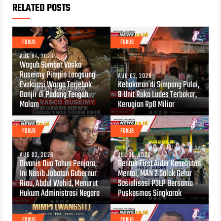
RELATED POSTS
FOKUS
FOKUS
AUG 04, 2026
Wagub Sumbar Vasko
Ruseimy Pimpin Langsung
AUG 02, 2026
Evakuasi Warga Terjebak
Kebakaran di Simpang Pulai,
Banjir di Padang Tengah
9 Unit Ruko Ludes Terbakar,
Malam
Kerugian Rp8 Miliar
FOKUS
FOKUS
AUG 02, 2026
JUL 30, 2026
Divonis Dua Tahun Penjara,
Bentuk First Aider Kesehatan
Ini Nasib Jabatan Gubernur
Mental, MAN 2 Solok Gelar
Riau, Abdul Wahid, Menurut
Sosialisasi P3LP Bersama
Hukum Administrasi Negara
Puskesmas Singkarak
FOKUS
FOKUS