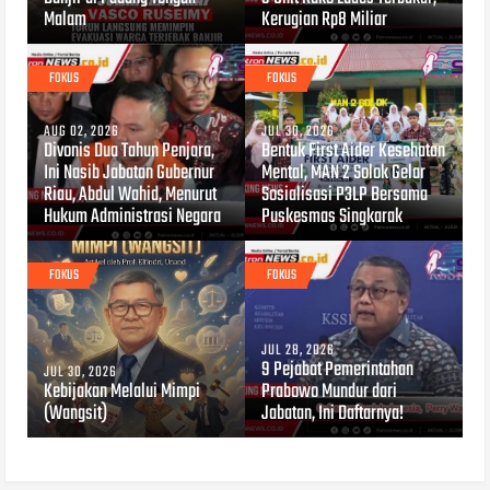
Malam
Kerugian Rp8 Miliar
FOKUS
FOKUS
AUG 02, 2026
JUL 30, 2026
Divonis Dua Tahun Penjara,
Bentuk First Aider Kesehatan
Ini Nasib Jabatan Gubernur
Mental, MAN 2 Solok Gelar
Riau, Abdul Wahid, Menurut
Sosialisasi P3LP Bersama
Hukum Administrasi Negara
Puskesmas Singkarak
FOKUS
FOKUS
JUL 28, 2026
9 Pejabat Pemerintahan
JUL 30, 2026
Kebijakan Melalui Mimpi
Prabowo Mundur dari
(Wangsit)
Jabatan, Ini Daftarnya!