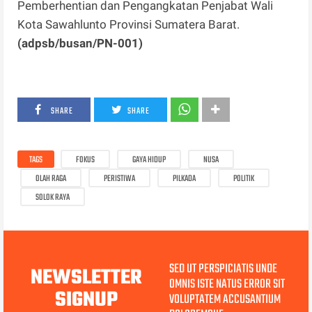
Pemberhentian dan Pengangkatan Penjabat Wali
Kota Sawahlunto Provinsi Sumatera Barat.
(adpsb/busan/PN-001)
SHARE
SHARE
TAGS
FOKUS
GAYA HIDUP
NUSA
OLAH RAGA
PERISTIWA
PILKADA
POLITIK
SOLOK RAYA
SED UT PERSPICIATIS UNDE
NEWSLETTER
OMNIS ISTE NATUS ERROR SIT
SIGNUP
VOLUPTATEM ACCUSANTIUM