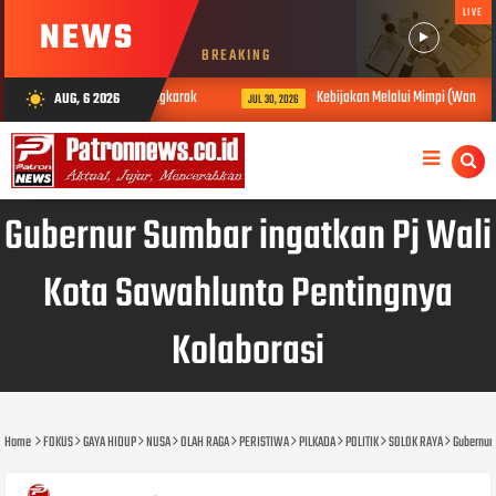
LIVE
NEWS
BREAKING
3LP Bersama Puskesmas Singkarak
Kebijakan Melalui Mimpi (Wangsit)
AUG, 6 2026
wb_sunny
JUL 30, 2026
Gubernur Sumbar ingatkan Pj Wali
Kota Sawahlunto Pentingnya
Kolaborasi
Home
FOKUS
GAYA HIDUP
NUSA
OLAH RAGA
PERISTIWA
PILKADA
POLITIK
SOLOK RAYA
Gubernur 