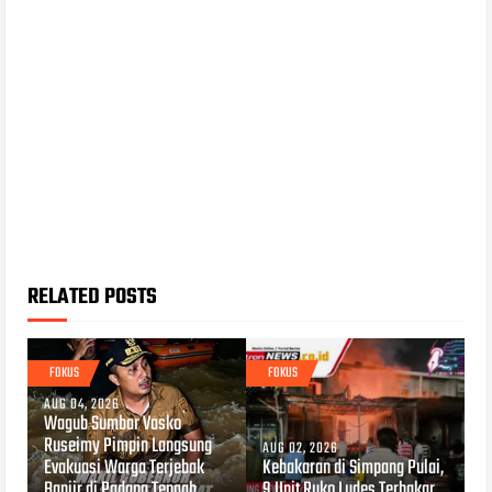
RELATED POSTS
FOKUS
FOKUS
AUG 04, 2026
Wagub Sumbar Vasko
Ruseimy Pimpin Langsung
AUG 02, 2026
Evakuasi Warga Terjebak
Kebakaran di Simpang Pulai,
Banjir di Padang Tengah
9 Unit Ruko Ludes Terbakar,