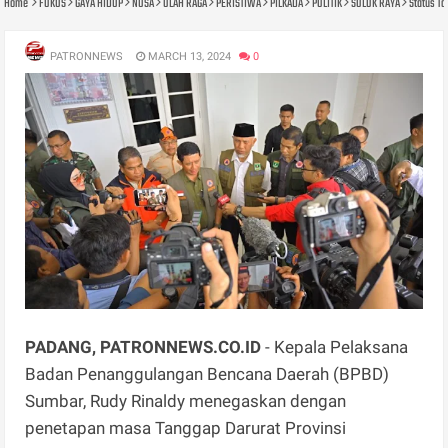
Home
FOKUS
GAYA HIDUP
NUSA
OLAH RAGA
PERISTIWA
PILKADA
POLITIK
SOLOK RAYA
Status T
PATRONNEWS
MARCH 13, 2024
0
PADANG, PATRONNEWS.CO.ID
- Kepala Pelaksana
Badan Penanggulangan Bencana Daerah (BPBD)
Sumbar, Rudy Rinaldy menegaskan dengan
penetapan masa Tanggap Darurat Provinsi