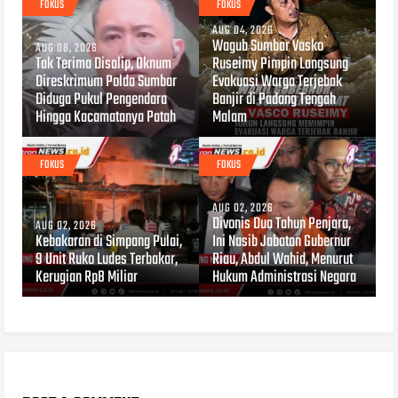
FOKUS
FOKUS
AUG 04, 2026
Wagub Sumbar Vasko
AUG 08, 2026
Tak Terima Disalip, Oknum
Ruseimy Pimpin Langsung
Direskrimum Polda Sumbar
Evakuasi Warga Terjebak
Diduga Pukul Pengendara
Banjir di Padang Tengah
Hingga Kacamatanya Patah
Malam
FOKUS
FOKUS
AUG 02, 2026
Divonis Dua Tahun Penjara,
AUG 02, 2026
Kebakaran di Simpang Pulai,
Ini Nasib Jabatan Gubernur
9 Unit Ruko Ludes Terbakar,
Riau, Abdul Wahid, Menurut
Kerugian Rp8 Miliar
Hukum Administrasi Negara