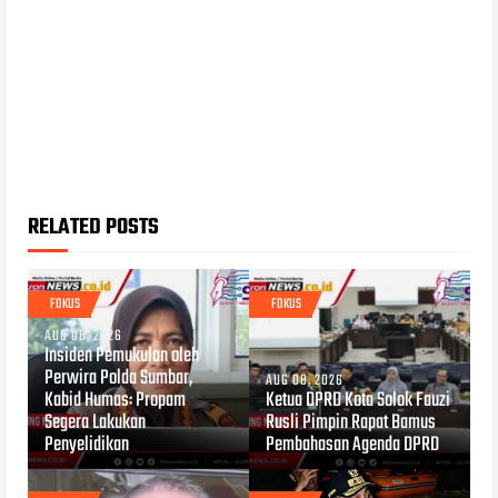
RELATED POSTS
FOKUS
FOKUS
AUG 08, 2026
Insiden Pemukulan oleh
Perwira Polda Sumbar,
AUG 08, 2026
Kabid Humas: Propam
Ketua DPRD Kota Solok Fauzi
Segera Lakukan
Rusli Pimpin Rapat Bamus
Penyelidikan
Pembahasan Agenda DPRD