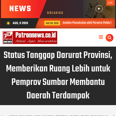
LIVE
NEWS
BREAKING
Insiden Pemukulan oleh Perwira Polda Sumbar, Ka
AUG, 9 2026
wb_sunny
AUG 08, 2026
Status Tanggap Darurat Provinsi,
Memberikan Ruang Lebih untuk
Pemprov Sumbar Membantu
Daerah Terdampak