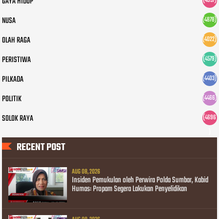
GAYA HIDUP
(4957)
NUSA
(4878)
OLAH RAGA
(4022)
PERISTIWA
(4579)
PILKADA
(4403)
POLITIK
(4466)
SOLOK RAYA
(4696
)
RECENT POST
AUG 08, 2026
Insiden Pemukulan oleh Perwira Polda Sumbar, Kabid
Humas: Propam Segera Lakukan Penyelidikan