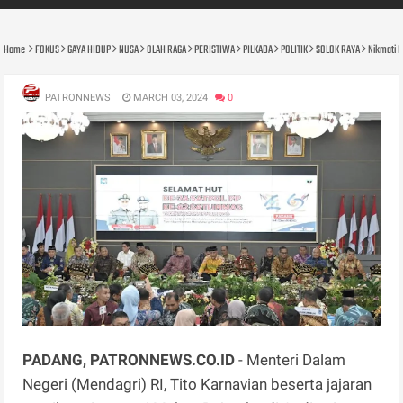
Home
FOKUS
GAYA HIDUP
NUSA
OLAH RAGA
PERISTIWA
PILKADA
POLITIK
SOLOK RAYA
Nikmati M
PATRONNEWS
MARCH 03, 2024
0
PADANG, PATRONNEWS.CO.ID
- Menteri Dalam
Negeri (Mendagri) RI, Tito Karnavian beserta jajaran