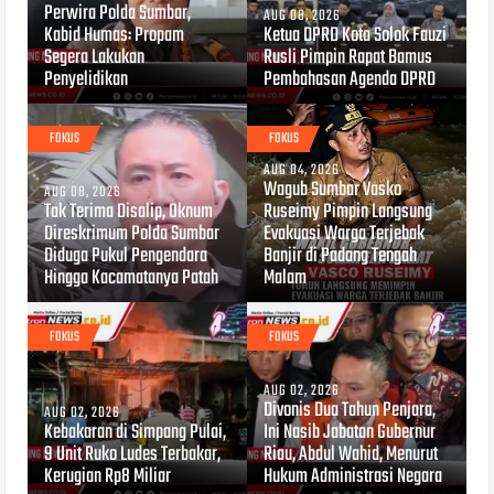
Perwira Polda Sumbar,
AUG 08, 2026
Kabid Humas: Propam
Ketua DPRD Kota Solok Fauzi
Segera Lakukan
Rusli Pimpin Rapat Bamus
Penyelidikan
Pembahasan Agenda DPRD
FOKUS
FOKUS
AUG 04, 2026
Wagub Sumbar Vasko
AUG 08, 2026
Tak Terima Disalip, Oknum
Ruseimy Pimpin Langsung
Direskrimum Polda Sumbar
Evakuasi Warga Terjebak
Diduga Pukul Pengendara
Banjir di Padang Tengah
Hingga Kacamatanya Patah
Malam
FOKUS
FOKUS
AUG 02, 2026
Divonis Dua Tahun Penjara,
AUG 02, 2026
Kebakaran di Simpang Pulai,
Ini Nasib Jabatan Gubernur
9 Unit Ruko Ludes Terbakar,
Riau, Abdul Wahid, Menurut
Kerugian Rp8 Miliar
Hukum Administrasi Negara