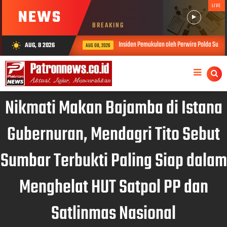
LIVE
NEWS
BREAKING
Insiden Pemukulan oleh Perwira Polda Sumbar, Kabid Humas: Propam
AUG, 8 2026
wb_sunny
AUG 08, 2026
Nikmati Makan Bajamba di Istana
Gubernuran, Mendagri Tito Sebut
Sumbar Terbukti Paling Siap dalam
Menghelat HUT Satpol PP dan
Satlinmas Nasional