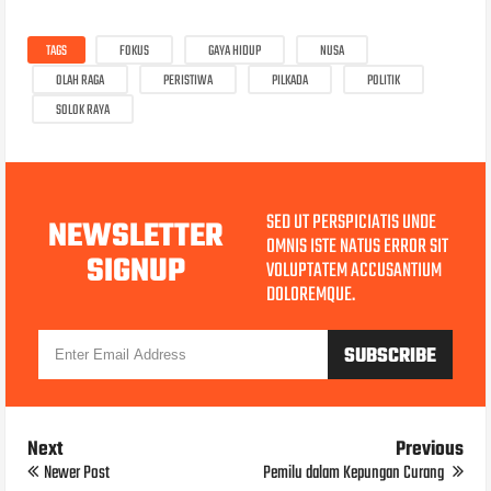
TAGS
FOKUS
GAYA HIDUP
NUSA
OLAH RAGA
PERISTIWA
PILKADA
POLITIK
SOLOK RAYA
SED UT PERSPICIATIS UNDE
NEWSLETTER
OMNIS ISTE NATUS ERROR SIT
SIGNUP
VOLUPTATEM ACCUSANTIUM
DOLOREMQUE.
Next
Previous
Newer Post
Pemilu dalam Kepungan Curang