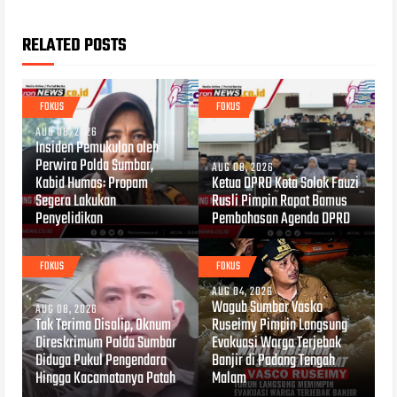
RELATED POSTS
FOKUS
FOKUS
AUG 08, 2026
Insiden Pemukulan oleh
Perwira Polda Sumbar,
AUG 08, 2026
Kabid Humas: Propam
Ketua DPRD Kota Solok Fauzi
Segera Lakukan
Rusli Pimpin Rapat Bamus
Penyelidikan
Pembahasan Agenda DPRD
FOKUS
FOKUS
AUG 04, 2026
Wagub Sumbar Vasko
AUG 08, 2026
Tak Terima Disalip, Oknum
Ruseimy Pimpin Langsung
Direskrimum Polda Sumbar
Evakuasi Warga Terjebak
Diduga Pukul Pengendara
Banjir di Padang Tengah
Hingga Kacamatanya Patah
Malam