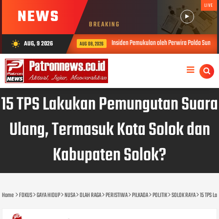
LIVE
NEWS
BREAKING
Insiden Pemukulan oleh Perwira Polda Sumbar, Kabid Humas: Propam
AUG, 9 2026
wb_sunny
AUG 08, 2026
15 TPS Lakukan Pemungutan Suara
Ulang, Termasuk Kota Solok dan
Kabupaten Solok?
Home
FOKUS
GAYA HIDUP
NUSA
OLAH RAGA
PERISTIWA
PILKADA
POLITIK
SOLOK RAYA
15 TPS L